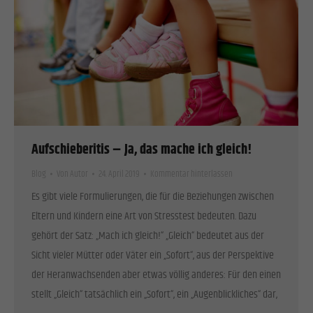
Einwilligung zu ganzen Kategorien geben oder sich weitere Informationen anzeigen
lassen und so nur bestimmte Cookies auswählen.
Alle akzeptieren
Speichern
Zurück
Datenschutzeinstellungen
Essenziell (1)
Essenzielle Cookies ermöglichen grundlegende Funktionen und sind für die einwandfreie Funktion
der Website erforderlich.
Aufschieberitis – Ja, das mache ich gleich!
Cookie-Informationen anzeigen
Blog
Von
Autor
24. April 2019
Kommentar hinterlassen
Stat
Statistiken (1)
Es gibt viele Formulierungen, die für die Beziehungen zwischen
Eltern und Kindern eine Art von Stresstest bedeuten. Dazu
Statistik Cookies erfassen Informationen anonym. Diese Informationen helfen uns zu verstehen, wie
unsere Besucher unsere Website nutzen.
gehört der Satz: „Mach ich gleich!“ „Gleich“ bedeutet aus der
Cookie-Informationen anzeigen
Sicht vieler Mütter oder Väter ein „Sofort“, aus der Perspektive
der Heranwachsenden aber etwas völlig anderes: Für den einen
Exte
Externe Medien (2)
stellt „Gleich“ tatsächlich ein „Sofort“, ein „Augenblickliches“ dar,
Inhalte von Videoplattformen und Social-Media-Plattformen werden standardmäßig blockiert. Wenn