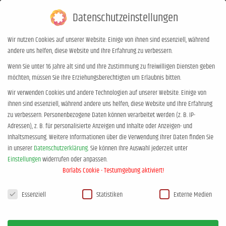
Datenschutzeinstellungen
0,00
€
0
Wir nutzen Cookies auf unserer Website. Einige von ihnen sind essenziell, während
andere uns helfen, diese Website und Ihre Erfahrung zu verbessern.
Monats-Archive::
April 2019
Wenn Sie unter 16 Jahre alt sind und Ihre Zustimmung zu freiwilligen Diensten geben
möchten, müssen Sie Ihre Erziehungsberechtigten um Erlaubnis bitten.
Sie befinden sich hier:
Start
2019
April
Wir verwenden Cookies und andere Technologien auf unserer Website. Einige von
ihnen sind essenziell, während andere uns helfen, diese Website und Ihre Erfahrung
zu verbessern.
Personenbezogene Daten können verarbeitet werden (z. B. IP-
Adressen), z. B. für personalisierte Anzeigen und Inhalte oder Anzeigen- und
Inhaltsmessung.
Weitere Informationen über die Verwendung Ihrer Daten finden Sie
in unserer
Datenschutzerklärung
.
Sie können Ihre Auswahl jederzeit unter
Einstellungen
widerrufen oder anpassen.
Borlabs Cookie - Testumgebung aktiviert!
Datenschutzeinstellungen
Essenziell
Statistiken
Externe Medien