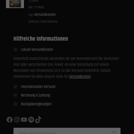
15,99
€
inkl. 7 % MwSt.
Versandkosten
zzgl.
Lieferzeit:
Sofort lieferbar
Hilfreiche Informationen
Lokale Versandkosten
Innterhalb Deutschlands versenden wir per Warenversand der deutschen
Post oder versichertem DHL Paket. Ab einer Bestellung mit einem
Warenwert von mindestens 20 € ist der Versand kostenfrei. Details
entnehmen Sie bitte unserer Seite für
Versandkosten
.
Internationaler Versand
Rechnung & Zahlung
Rückgaberegelungen
Facebook
Instagram
YouTube
Spotify
TikTok
Search: