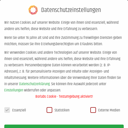
Datenschutzeinstellungen
0,00
€
0
Wir nutzen Cookies auf unserer Website. Einige von ihnen sind essenziell, während
andere uns helfen, diese Website und Ihre Erfahrung zu verbessern.
Versandkosten
Wenn Sie unter 16 Jahre alt sind und Ihre Zustimmung zu freiwilligen Diensten geben
möchten, müssen Sie Ihre Erziehungsberechtigten um Erlaubnis bitten.
Sie befinden sich hier:
Start
Versandkosten
Wir verwenden Cookies und andere Technologien auf unserer Website. Einige von
ihnen sind essenziell, während andere uns helfen, diese Website und Ihre Erfahrung
zu verbessern.
Personenbezogene Daten können verarbeitet werden (z. B. IP-
Adressen), z. B. für personalisierte Anzeigen und Inhalte oder Anzeigen- und
Inhaltsmessung.
Weitere Informationen über die Verwendung Ihrer Daten finden Sie
in unserer
Datenschutzerklärung
.
Sie können Ihre Auswahl jederzeit unter
Preise und Versandkosten
Einstellungen
widerrufen oder anpassen.
Borlabs Cookie - Testumgebung aktiviert!
Datenschutzeinstellungen
Die auf den Produktseiten genannten Preise enthalten die gesetzliche
Essenziell
Statistiken
Externe Medien
Mehrwertsteuer und sonstige Preisbestandteile. Beim Versand können
Sie wählen zwischen der kostengünstigen Warensendung und einem