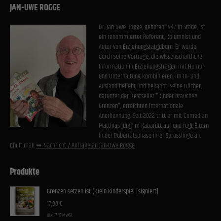
Cookies von externen Medien akzeptiert werden, bedarf der Zugriff auf diese Inhalte keiner
JAN-UWE ROGGE
manuellen Einwilligung mehr.
Cookie-Informationen anzeigen
Dr. Jan-Uwe Rogge, geboren 1947 in Stade, ist
ein renommierter Referent, Kolumnist und
Datenschutzerklärung
Impressum
Autor von Erziehungsratgebern. Er wurde
durch seine Vorträge, die wissenschaftliche
Information in Erziehungsfragen mit Humor
und Unterhaltung kombinieren, im In- und
Ausland beliebt und bekannt. Seine Bücher,
darunter der Bestseller "Kinder brauchen
Grenzen", erreichten internationale
Anerkennung. Seit 2022 tritt er mit Comedian
Matthias Jung im Kabarett auf und regt Eltern
in der Pubertätsphase ihrer Sprösslinge an:
Chillt mal!
➥ Nachricht / Anfrage an Jan-Uwe Rogge
Produkte
Grenzen setzen ist (k)ein Kinderspiel [signiert]
17,99
€
inkl. 7 % MwSt.