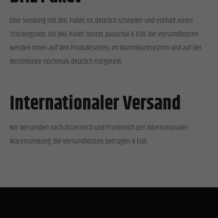
Einwilligung zu ganzen Kategorien geben oder sich weitere Informationen anzeigen
lassen und so nur bestimmte Cookies auswählen.
Eine Sendung mit DHL Paket ist deutlich schneller und enthält einen
Alle akzeptieren
Speichern
Trackingcode. Ein DHL Paket kostet pauschal 6 EUR. Die Versandkosten
werden Ihnen auf den Produktseiten, im Warenkorbsystem und auf der
Zurück
Bestellseite nochmals deutlich mitgeteilt.
Datenschutzeinstellungen
Essenziell (1)
Essenzielle Cookies ermöglichen grundlegende Funktionen und sind für die einwandfreie Funktion
Internationaler Versand
der Website erforderlich.
Cookie-Informationen anzeigen
Wir versenden nach Österreich und Frankreich per internationaler
Stat
Statistiken (1)
Warensendung. Die Versandkosten betragen 8 EUR.
Statistik Cookies erfassen Informationen anonym. Diese Informationen helfen uns zu verstehen, wie
unsere Besucher unsere Website nutzen.
Cookie-Informationen anzeigen
Exte
Externe Medien (2)
Inhalte von Videoplattformen und Social-Media-Plattformen werden standardmäßig blockiert. Wenn