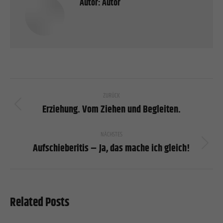
Autor:
Autor
Kommentarnavigation
ZURÜCK
Erziehung. Vom Ziehen und Begleiten.
Vorheriger
Beitrag:
NÄCHSTES
Aufschieberitis – Ja, das mache ich gleich!
Nächster
Beitrag:
Related Posts