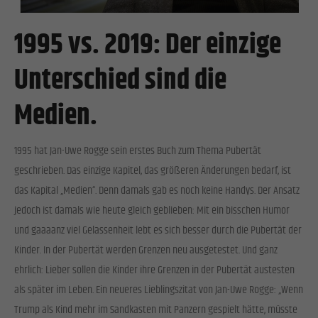
Einwilligung zu ganzen Kategorien geben oder sich weitere Informationen anzeigen
lassen und so nur bestimmte Cookies auswählen.
1995 vs. 2019: Der einzige
Alle akzeptieren
Speichern
Unterschied sind die
Zurück
Datenschutzeinstellungen
Medien.
Essenziell (1)
Essenzielle Cookies ermöglichen grundlegende Funktionen und sind für die einwandfreie Funktion
der Website erforderlich.
1995 hat Jan-Uwe Rogge sein erstes Buch zum Thema Pubertät
Cookie-Informationen anzeigen
geschrieben. Das einzige Kapitel, das größeren Änderungen bedarf, ist
das Kapital „Medien“. Denn damals gab es noch keine Handys. Der Ansatz
Stat
Statistiken (1)
jedoch ist damals wie heute gleich geblieben: Mit ein bisschen Humor
Statistik Cookies erfassen Informationen anonym. Diese Informationen helfen uns zu verstehen, wie
und gaaaanz viel Gelassenheit lebt es sich besser durch die Pubertät der
unsere Besucher unsere Website nutzen.
Kinder. In der Pubertät werden Grenzen neu ausgetestet. Und ganz
Cookie-Informationen anzeigen
ehrlich: Lieber sollen die Kinder ihre Grenzen in der Pubertät austesten
Exte
Externe Medien (2)
als später im Leben. Ein neueres Lieblingszitat von Jan-Uwe Rogge: „Wenn
Inhalte von Videoplattformen und Social-Media-Plattformen werden standardmäßig blockiert. Wenn
Trump als Kind mehr im Sandkasten mit Panzern gespielt hätte, müsste