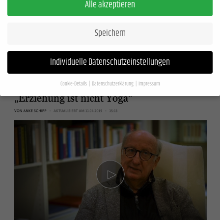
Alle akzeptieren
den Kids schon ernst genug sind, muss der Vortrag über Pubertät nicht
auch noch trocken und ernst sein.
Speichern
Individuelle Datenschutzeinstellungen
Cookie-Details
Datenschutzerklärung
Impressum
Datenschutzeinstellungen
Wenn Sie unter 16 Jahre alt sind und Ihre Zustimmung zu freiwilligen Diensten geben
möchten, müssen Sie Ihre Erziehungsberechtigten um Erlaubnis bitten.
Wir verwenden Cookies und andere Technologien auf unserer Website. Einige von
ihnen sind essenziell, während andere uns helfen, diese Website und Ihre Erfahrung
zu verbessern.
Personenbezogene Daten können verarbeitet werden (z. B. IP-
Adressen), z. B. für personalisierte Anzeigen und Inhalte oder Anzeigen- und
Inhaltsmessung.
Weitere Informationen über die Verwendung Ihrer Daten finden Sie
in unserer
Datenschutzerklärung
.
Hier finden Sie eine Übersicht über alle verwendeten Cookies. Sie können Ihre