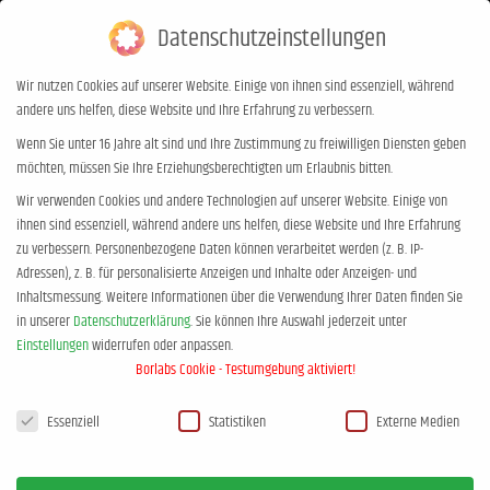
Datenschutzeinstellungen
0,00
€
0
Wir nutzen Cookies auf unserer Website. Einige von ihnen sind essenziell, während
andere uns helfen, diese Website und Ihre Erfahrung zu verbessern.
Rogge in der FAZ: Pubertät ist halt
Wenn Sie unter 16 Jahre alt sind und Ihre Zustimmung zu freiwilligen Diensten geben
möchten, müssen Sie Ihre Erziehungsberechtigten um Erlaubnis bitten.
so.
Wir verwenden Cookies und andere Technologien auf unserer Website. Einige von
Sie befinden sich hier:
Start
Blog
Rogge in der FAZ: Pubertät…
ihnen sind essenziell, während andere uns helfen, diese Website und Ihre Erfahrung
zu verbessern.
Personenbezogene Daten können verarbeitet werden (z. B. IP-
Adressen), z. B. für personalisierte Anzeigen und Inhalte oder Anzeigen- und
Inhaltsmessung.
Weitere Informationen über die Verwendung Ihrer Daten finden Sie
in unserer
Datenschutzerklärung
.
Sie können Ihre Auswahl jederzeit unter
Einstellungen
widerrufen oder anpassen.
In der Frankfurter Allgemeinen erschien am 07. April 2019 ein schöner
Borlabs Cookie - Testumgebung aktiviert!
Artikel über Rogge’s langjährige Arbeit als Erziehungsberater. Konkret
Datenschutzeinstellungen
geht es um den berühmt-berüchtigten Vortrag zum Thema Pubertät. Das
Essenziell
Statistiken
Externe Medien
Leben ist schon ernst genug und die Pubertät kommt, ob wir es wollen
oder nicht. Manche trifft es schlimmer als andere. Und weil die Tage mit