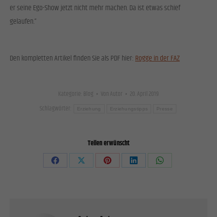
Cookies von externen Medien akzeptiert werden, bedarf der Zugriff auf diese Inhalte keiner
er seine Ego-Show jetzt nicht mehr machen. Da ist etwas schief
manuellen Einwilligung mehr.
gelaufen.“
Cookie-Informationen anzeigen
Datenschutzerklärung
Impressum
Den kompletten Artikel finden Sie als PDF hier:
Rogge in der FAZ
Kategorie:
Blog
Von
Autor
20. April 2019
Schlagwörter:
Erziehung
Erziehungstipps
Presse
Teilen erwünscht
Share
Share
Share
Share
Share
on
on
on
on
on
Facebook
X
Pinterest
LinkedIn
WhatsApp