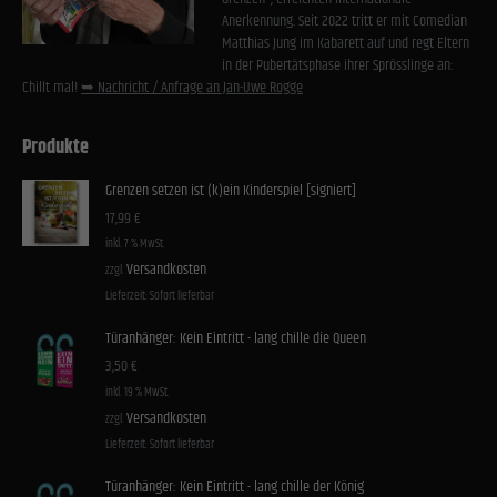
Anerkennung. Seit 2022 tritt er mit Comedian
Matthias Jung im Kabarett auf und regt Eltern
in der Pubertätsphase ihrer Sprösslinge an:
Chillt mal!
➥ Nachricht / Anfrage an Jan-Uwe Rogge
Produkte
Grenzen setzen ist (k)ein Kinderspiel [signiert]
17,99
€
inkl. 7 % MwSt.
Versandkosten
zzgl.
Lieferzeit:
Sofort lieferbar
Türanhänger: Kein Eintritt - lang chille die Queen
3,50
€
inkl. 19 % MwSt.
Versandkosten
zzgl.
Lieferzeit:
Sofort lieferbar
Türanhänger: Kein Eintritt - lang chille der König