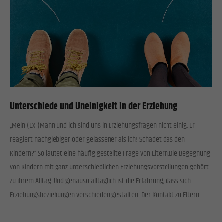
Einwilligung zu ganzen Kategorien geben oder sich weitere Informationen anzeigen
lassen und so nur bestimmte Cookies auswählen.
Alle akzeptieren
Speichern
Zurück
Datenschutzeinstellungen
Essenziell (1)
Essenzielle Cookies ermöglichen grundlegende Funktionen und sind für die einwandfreie Funktion
der Website erforderlich.
Unterschiede und Uneinigkeit in der Erziehung
Cookie-Informationen anzeigen
„Mein (Ex-)Mann und ich sind uns in Erziehungsfragen nicht einig. Er
Stat
Statistiken (1)
reagiert nachgiebiger oder gelassener als ich! Schadet das den
Kindern?“ So lautet eine häufig gestellte Frage von Eltern.Die Begegnung
Statistik Cookies erfassen Informationen anonym. Diese Informationen helfen uns zu verstehen, wie
unsere Besucher unsere Website nutzen.
von Kindern mit ganz unterschiedlichen Erziehungsvorstellungen gehört
Cookie-Informationen anzeigen
zu ihrem Alltag. Und genauso alltäglich ist die Erfahrung, dass sich
Erziehungsbeziehungen verschieden gestalten: Der Kontakt zu Eltern…
Exte
Externe Medien (2)
Inhalte von Videoplattformen und Social-Media-Plattformen werden standardmäßig blockiert. Wenn