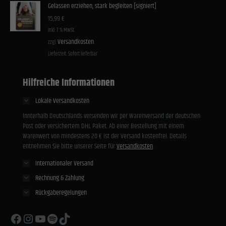
Gelassen erziehen, stark begleiten [signiert]
15,99
€
inkl. 7 % MwSt.
Versandkosten
zzgl.
Lieferzeit:
Sofort lieferbar
Hilfreiche Informationen
Lokale Versandkosten
Innterhalb Deutschlands versenden wir per Warenversand der deutschen
Post oder versichertem DHL Paket. Ab einer Bestellung mit einem
Warenwert von mindestens 20 € ist der Versand kostenfrei. Details
entnehmen Sie bitte unserer Seite für
Versandkosten
.
Internationaler Versand
Rechnung & Zahlung
Rückgaberegelungen
Facebook
Instagram
YouTube
Spotify
TikTok