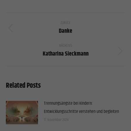
Cookies von externen Medien akzeptiert werden, bedarf der Zugriff auf diese Inhalte keiner
manuellen Einwilligung mehr.
Kommentarnavigation
Cookie-Informationen anzeigen
ZURÜCK
Datenschutzerklärung
Impressum
Danke
Vorheriger
Beitrag:
NÄCHSTES
Katharina Sieckmann
Nächster
Beitrag:
Related Posts
Trennungsängste bei Kindern:
Entwicklungsschritte verstehen und begleiten
17. November 2024