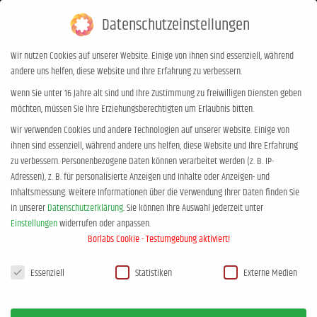
Datenschutzeinstellungen
0,00
€
0
Wir nutzen Cookies auf unserer Website. Einige von ihnen sind essenziell, während
andere uns helfen, diese Website und Ihre Erfahrung zu verbessern.
Spielen und Lernen
Wenn Sie unter 16 Jahre alt sind und Ihre Zustimmung zu freiwilligen Diensten geben
möchten, müssen Sie Ihre Erziehungsberechtigten um Erlaubnis bitten.
Sie befinden sich hier:
Start
Partner
Spielen und Lernen
Wir verwenden Cookies und andere Technologien auf unserer Website. Einige von
ihnen sind essenziell, während andere uns helfen, diese Website und Ihre Erfahrung
zu verbessern.
Personenbezogene Daten können verarbeitet werden (z. B. IP-
Adressen), z. B. für personalisierte Anzeigen und Inhalte oder Anzeigen- und
Inhaltsmessung.
Weitere Informationen über die Verwendung Ihrer Daten finden Sie
in unserer
Datenschutzerklärung
.
Sie können Ihre Auswahl jederzeit unter
Partner
FEB.
Einstellungen
widerrufen oder anpassen.
19
Borlabs Cookie - Testumgebung aktiviert!
Datenschutzeinstellungen
Essenziell
Statistiken
Externe Medien