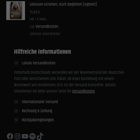
Gelassen erziehen, stark begleiten [signiert]
15,99
€
inkl. 7 % MwSt.
Versandkosten
zzgl.
Lieferzeit:
Sofort lieferbar
Hilfreiche Informationen
Lokale Versandkosten
Innterhalb Deutschlands versenden wir per Warenversand der deutschen
Post oder versichertem DHL Paket. Ab einer Bestellung mit einem
Warenwert von mindestens 20 € ist der Versand kostenfrei. Details
entnehmen Sie bitte unserer Seite für
Versandkosten
.
Internationaler Versand
Rechnung & Zahlung
Rückgaberegelungen
Facebook
Instagram
YouTube
Spotify
TikTok