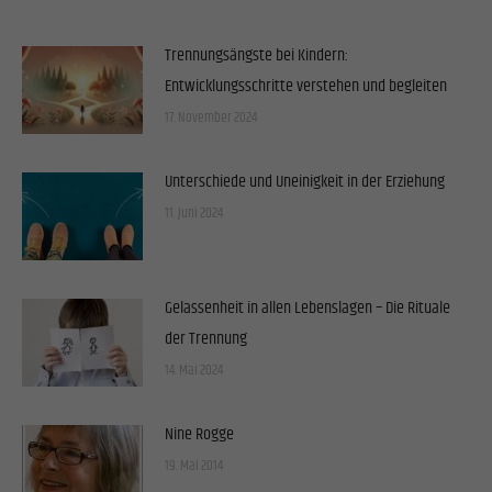
Cookies von externen Medien akzeptiert werden, bedarf der Zugriff auf diese Inhalte keiner
manuellen Einwilligung mehr.
Cookie-Informationen anzeigen
Trennungsängste bei Kindern:
Entwicklungsschritte verstehen und begleiten
Datenschutzerklärung
Impressum
17. November 2024
Unterschiede und Uneinigkeit in der Erziehung
11. Juni 2024
Gelassenheit in allen Lebenslagen – Die Rituale
der Trennung
14. Mai 2024
Nine Rogge
19. Mai 2014