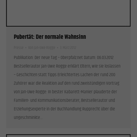
Cookies von externen Medien akzeptiert werden, bedarf der Zugriff auf diese Inhalte keiner
manuellen Einwilligung mehr.
Cookie-Informationen anzeigen
Datenschutzerklärung
Impressum
Pubertät: Der normale Wahnsinn
Presse
Von
Jan-Uwe Rogge
3. März 2012
Publikation: Der neue Tag – Oberpfalz.net Datum: 06.03.2012
Bestsellerautor Jan-Uwe Rogge erklärt Eltern, wie sie loslassen
– Geschichten statt Tipps Erleichtertes Lachen der rund 200
Zuhörer war die Reaktion auf den rund zweistündigen Vortrag
von Jan-Uwe Rogge: In bester Kabarett-Manier plauderte der
Familien- und Kommunikationsberater, Bestsellerautor und
Erziehungsexperte in der Buchhandlung Rupprecht über die
ungeschminkte…