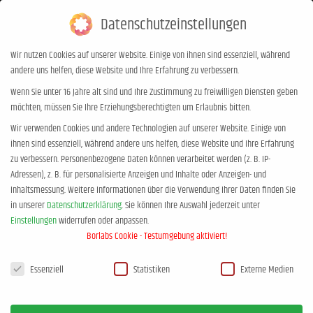
Datenschutzeinstellungen
0,00
€
0
Wir nutzen Cookies auf unserer Website. Einige von ihnen sind essenziell, während
andere uns helfen, diese Website und Ihre Erfahrung zu verbessern.
Kategorie-Archive:
Presse
Wenn Sie unter 16 Jahre alt sind und Ihre Zustimmung zu freiwilligen Diensten geben
möchten, müssen Sie Ihre Erziehungsberechtigten um Erlaubnis bitten.
Sie befinden sich hier:
Start
Kategorie "Presse"
Wir verwenden Cookies und andere Technologien auf unserer Website. Einige von
ihnen sind essenziell, während andere uns helfen, diese Website und Ihre Erfahrung
zu verbessern.
Personenbezogene Daten können verarbeitet werden (z. B. IP-
Adressen), z. B. für personalisierte Anzeigen und Inhalte oder Anzeigen- und
Inhaltsmessung.
Weitere Informationen über die Verwendung Ihrer Daten finden Sie
in unserer
Datenschutzerklärung
.
Sie können Ihre Auswahl jederzeit unter
Einstellungen
widerrufen oder anpassen.
Borlabs Cookie - Testumgebung aktiviert!
Datenschutzeinstellungen
Essenziell
Statistiken
Externe Medien