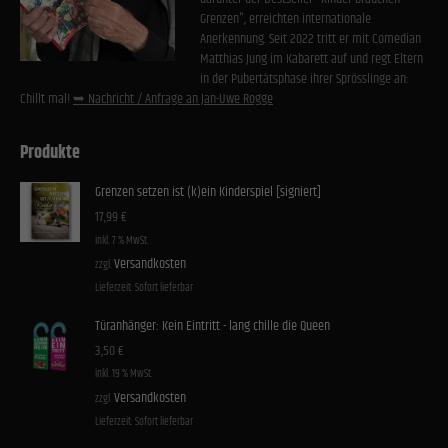
Grenzen", erreichten internationale
Anerkennung. Seit 2022 tritt er mit Comedian
Matthias Jung im Kabarett auf und regt Eltern
in der Pubertätsphase ihrer Sprösslinge an:
Chillt mal!
➥ Nachricht / Anfrage an Jan-Uwe Rogge
Produkte
Grenzen setzen ist (k)ein Kinderspiel [signiert]
17,99
€
inkl. 7 % MwSt.
Versandkosten
zzgl.
Lieferzeit:
Sofort lieferbar
Türanhänger: Kein Eintritt - lang chille die Queen
3,50
€
inkl. 19 % MwSt.
Versandkosten
zzgl.
Lieferzeit:
Sofort lieferbar