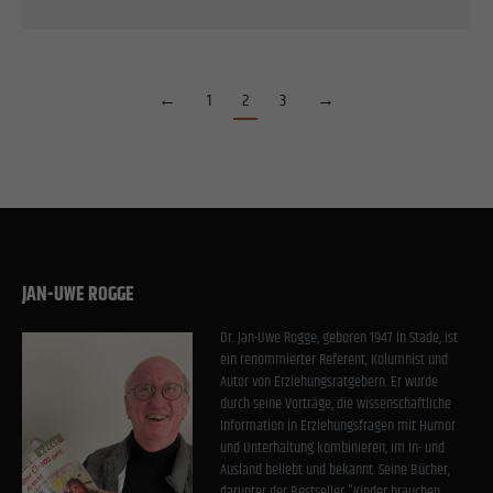
←
1
2
3
→
JAN-UWE ROGGE
Dr. Jan-Uwe Rogge, geboren 1947 in Stade, ist
ein renommierter Referent, Kolumnist und
Autor von Erziehungsratgebern. Er wurde
durch seine Vorträge, die wissenschaftliche
Information in Erziehungsfragen mit Humor
und Unterhaltung kombinieren, im In- und
Ausland beliebt und bekannt. Seine Bücher,
darunter der Bestseller "Kinder brauchen