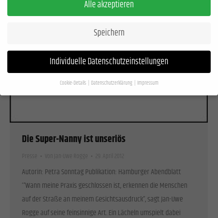
Alle akzeptieren
Speichern
Individuelle Datenschutzeinstellungen
Cookie-Details
Datenschutzerklärung
Impressum
Datenschutzeinstellungen
Wenn Sie unter 16 Jahre alt sind und Ihre Zustimmung zu freiwilligen Diensten geben
möchten, müssen Sie Ihre Erziehungsberechtigten um Erlaubnis bitten.
Die Super-Nanny ist unseriös
Wir verwenden Cookies und andere Technologien auf unserer Website. Einige von
ihnen sind essenziell, während andere uns helfen, diese Website und Ihre Erfahrung
Presse
Von
Jan-Uwe Rogge
29. April 2012
zu verbessern.
Personenbezogene Daten können verarbeitet werden (z. B. IP-
Autorin: Petra Sonntag Publikation: Hamburger Abendblatt
Adressen), z. B. für personalisierte Anzeigen und Inhalte oder Anzeigen- und
‘”Wann meine Praxis geschlossen ist, erkennen die Menschen
Inhaltsmessung.
Weitere Informationen über die Verwendung Ihrer Daten finden Sie
in unserer
Datenschutzerklärung
.
auf der Straße an meinem Gesichtsausdruck”, sagt Jan-Uwe
Hier finden Sie eine Übersicht über alle verwendeten Cookies. Sie können Ihre
Rogge auf seine feinsinnige Art. Ein Lächeln umspielt dabei