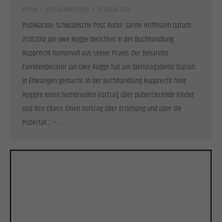
Presse
Von
Jan-Uwe Rogge
21. Januar 2012
Publikation: Schwäbische Post Autor: Sanne Hoffmann Datum:
21.01.2012 Jan-Uwe Rogge berichtet in der Buchhandlung
Rupprecht humorvoll aus seiner Praxis. Der bekannte
Familienberater Jan-Uwe Rogge hat am Dienstagabend Station
in Ellwangen gemacht. In der Buchhandlung Rupprecht hielt
Roggee einen humorvollen Vortrag über pubertierende Kinder
und Ihre Eltern. Einen Vortrag über Erziehung und über die
Pubertät… –…