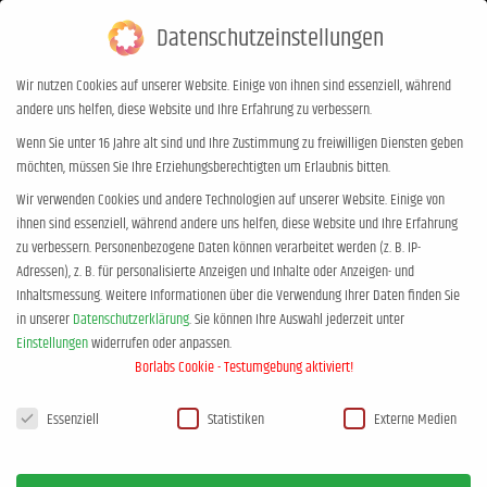
Datenschutzeinstellungen
0,00
€
0
Wir nutzen Cookies auf unserer Website. Einige von ihnen sind essenziell, während
andere uns helfen, diese Website und Ihre Erfahrung zu verbessern.
Tages-Archive:
29. April 2012
Wenn Sie unter 16 Jahre alt sind und Ihre Zustimmung zu freiwilligen Diensten geben
möchten, müssen Sie Ihre Erziehungsberechtigten um Erlaubnis bitten.
Sie befinden sich hier:
Start
2012
April
29
Wir verwenden Cookies und andere Technologien auf unserer Website. Einige von
ihnen sind essenziell, während andere uns helfen, diese Website und Ihre Erfahrung
zu verbessern.
Personenbezogene Daten können verarbeitet werden (z. B. IP-
Adressen), z. B. für personalisierte Anzeigen und Inhalte oder Anzeigen- und
Inhaltsmessung.
Weitere Informationen über die Verwendung Ihrer Daten finden Sie
in unserer
Datenschutzerklärung
.
Sie können Ihre Auswahl jederzeit unter
Einstellungen
widerrufen oder anpassen.
Borlabs Cookie - Testumgebung aktiviert!
Datenschutzeinstellungen
Essenziell
Statistiken
Externe Medien