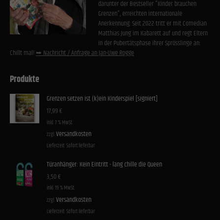
Cookies von externen Medien akzeptiert werden, bedarf der Zugriff auf diese Inhalte keiner
darunter der Bestseller "Kinder brauchen
manuellen Einwilligung mehr.
Grenzen", erreichten internationale
Anerkennung. Seit 2022 tritt er mit Comedian
Cookie-Informationen anzeigen
Matthias Jung im Kabarett auf und regt Eltern
Datenschutzerklärung
Impressum
in der Pubertätsphase ihrer Sprösslinge an:
Chillt mal!
➥ Nachricht / Anfrage an Jan-Uwe Rogge
Produkte
Grenzen setzen ist (k)ein Kinderspiel [signiert]
17,99
€
inkl. 7 % MwSt.
Versandkosten
zzgl.
Lieferzeit:
Sofort lieferbar
Türanhänger: Kein Eintritt - lang chille die Queen
3,50
€
inkl. 19 % MwSt.
Versandkosten
zzgl.
Lieferzeit:
Sofort lieferbar