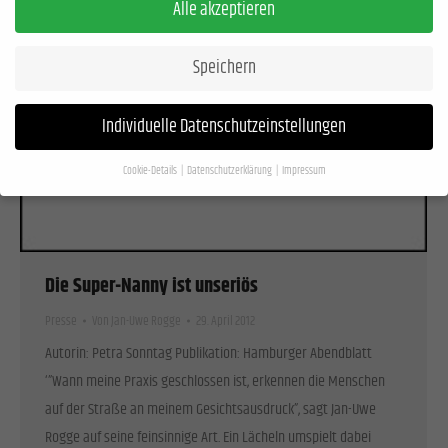
Alle akzeptieren
Speichern
Individuelle Datenschutzeinstellungen
Cookie-Details
Datenschutzerklärung
Impressum
Datenschutzeinstellungen
Wenn Sie unter 16 Jahre alt sind und Ihre Zustimmung zu freiwilligen Diensten geben
möchten, müssen Sie Ihre Erziehungsberechtigten um Erlaubnis bitten.
Die Super-Nanny ist unseriös
Wir verwenden Cookies und andere Technologien auf unserer Website. Einige von
ihnen sind essenziell, während andere uns helfen, diese Website und Ihre Erfahrung
Presse
Von
Jan-Uwe Rogge
29. April 2012
zu verbessern.
Personenbezogene Daten können verarbeitet werden (z. B. IP-
Autorin: Petra Sonntag Publikation: Hamburger Abendblatt
Adressen), z. B. für personalisierte Anzeigen und Inhalte oder Anzeigen- und
‘”Wann meine Praxis geschlossen ist, erkennen die Menschen
Inhaltsmessung.
Weitere Informationen über die Verwendung Ihrer Daten finden Sie
in unserer
Datenschutzerklärung
.
auf der Straße an meinem Gesichtsausdruck”, sagt Jan-Uwe
Hier finden Sie eine Übersicht über alle verwendeten Cookies. Sie können Ihre
Rogge auf seine feinsinnige Art. Ein Lächeln umspielt dabei