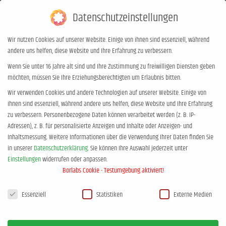
Datenschutzeinstellungen
0,00
€
0
Wir nutzen Cookies auf unserer Website. Einige von ihnen sind essenziell, während
andere uns helfen, diese Website und Ihre Erfahrung zu verbessern.
Tages-Archive:
5. Oktober 2024
Wenn Sie unter 16 Jahre alt sind und Ihre Zustimmung zu freiwilligen Diensten geben
möchten, müssen Sie Ihre Erziehungsberechtigten um Erlaubnis bitten.
Sie befinden sich hier:
Start
2024
Oktober
05
Wir verwenden Cookies und andere Technologien auf unserer Website. Einige von
ihnen sind essenziell, während andere uns helfen, diese Website und Ihre Erfahrung
zu verbessern.
Personenbezogene Daten können verarbeitet werden (z. B. IP-
Adressen), z. B. für personalisierte Anzeigen und Inhalte oder Anzeigen- und
Inhaltsmessung.
Weitere Informationen über die Verwendung Ihrer Daten finden Sie
in unserer
Datenschutzerklärung
.
Sie können Ihre Auswahl jederzeit unter
Einstellungen
widerrufen oder anpassen.
Borlabs Cookie - Testumgebung aktiviert!
Datenschutzeinstellungen
Essenziell
Statistiken
Externe Medien