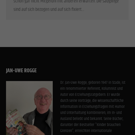
schon gar nicht Mitgefühl mit anderen erwarten. Die Säuglinge
Einwilligung zu ganzen Kategorien geben oder sich weitere Informationen anzeigen
lassen und so nur bestimmte Cookies auswählen.
sind auf sich bezogen und auf sich fixiert…
Alle akzeptieren
Speichern
Zurück
Datenschutzeinstellungen
Essenziell (1)
Essenzielle Cookies ermöglichen grundlegende Funktionen und sind für die einwandfreie Funktion
der Website erforderlich.
JAN-UWE ROGGE
Cookie-Informationen anzeigen
Stat
Dr. Jan-Uwe Rogge, geboren 1947 in Stade, ist
Statistiken (1)
ein renommierter Referent, Kolumnist und
Statistik Cookies erfassen Informationen anonym. Diese Informationen helfen uns zu verstehen, wie
Autor von Erziehungsratgebern. Er wurde
unsere Besucher unsere Website nutzen.
durch seine Vorträge, die wissenschaftliche
Information in Erziehungsfragen mit Humor
Cookie-Informationen anzeigen
und Unterhaltung kombinieren, im In- und
Ausland beliebt und bekannt. Seine Bücher,
Exte
Externe Medien (2)
darunter der Bestseller "Kinder brauchen
Inhalte von Videoplattformen und Social-Media-Plattformen werden standardmäßig blockiert. Wenn
Grenzen", erreichten internationale