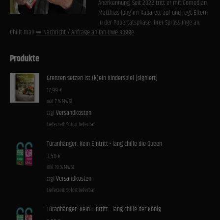
Cookies von externen Medien akzeptiert werden, bedarf der Zugriff auf diese Inhalte keiner
Anerkennung. Seit 2022 tritt er mit Comedian
manuellen Einwilligung mehr.
Matthias Jung im Kabarett auf und regt Eltern
in der Pubertätsphase ihrer Sprösslinge an:
Cookie-Informationen anzeigen
Chillt mal!
➥ Nachricht / Anfrage an Jan-Uwe Rogge
Datenschutzerklärung
Impressum
Produkte
Grenzen setzen ist (k)ein Kinderspiel [signiert]
17,99
€
inkl. 7 % MwSt.
Versandkosten
zzgl.
Lieferzeit:
Sofort lieferbar
Türanhänger: Kein Eintritt - lang chille die Queen
3,50
€
inkl. 19 % MwSt.
Versandkosten
zzgl.
Lieferzeit:
Sofort lieferbar
Türanhänger: Kein Eintritt - lang chille der König