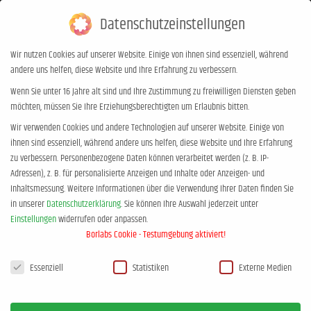
Datenschutzeinstellungen
0,00
€
0
Wir nutzen Cookies auf unserer Website. Einige von ihnen sind essenziell, während
andere uns helfen, diese Website und Ihre Erfahrung zu verbessern.
Tages-Archive:
6. September 2024
Wenn Sie unter 16 Jahre alt sind und Ihre Zustimmung zu freiwilligen Diensten geben
möchten, müssen Sie Ihre Erziehungsberechtigten um Erlaubnis bitten.
Sie befinden sich hier:
Start
2024
September
06
Wir verwenden Cookies und andere Technologien auf unserer Website. Einige von
ihnen sind essenziell, während andere uns helfen, diese Website und Ihre Erfahrung
zu verbessern.
Personenbezogene Daten können verarbeitet werden (z. B. IP-
Adressen), z. B. für personalisierte Anzeigen und Inhalte oder Anzeigen- und
Inhaltsmessung.
Weitere Informationen über die Verwendung Ihrer Daten finden Sie
in unserer
Datenschutzerklärung
.
Sie können Ihre Auswahl jederzeit unter
Einstellungen
widerrufen oder anpassen.
Borlabs Cookie - Testumgebung aktiviert!
Datenschutzeinstellungen
Essenziell
Statistiken
Externe Medien