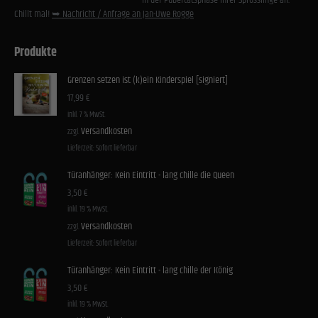
in der Pubertätsphase ihrer Sprösslinge an:
Cookies von externen Medien akzeptiert werden, bedarf der Zugriff auf diese Inhalte keiner
manuellen Einwilligung mehr.
Chillt mal!
➥ Nachricht / Anfrage an Jan-Uwe Rogge
Cookie-Informationen anzeigen
Produkte
Datenschutzerklärung
Impressum
Grenzen setzen ist (k)ein Kinderspiel [signiert]
17,99
€
inkl. 7 % MwSt.
Versandkosten
zzgl.
Lieferzeit:
Sofort lieferbar
Türanhänger: Kein Eintritt - lang chille die Queen
3,50
€
inkl. 19 % MwSt.
Versandkosten
zzgl.
Lieferzeit:
Sofort lieferbar
Türanhänger: Kein Eintritt - lang chille der König
3,50
€
inkl. 19 % MwSt.