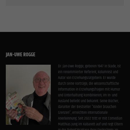
Einwilligung zu ganzen Kategorien geben oder sich weitere Informationen anzeigen
lassen und so nur bestimmte Cookies auswählen.
Alle akzeptieren
Speichern
Zurück
Datenschutzeinstellungen
Essenziell (1)
JAN-UWE ROGGE
Essenzielle Cookies ermöglichen grundlegende Funktionen und sind für die einwandfreie Funktion
der Website erforderlich.
Dr. Jan-Uwe Rogge, geboren 1947 in Stade, ist
Cookie-Informationen anzeigen
ein renommierter Referent, Kolumnist und
Autor von Erziehungsratgebern. Er wurde
Stat
Statistiken (1)
durch seine Vorträge, die wissenschaftliche
Information in Erziehungsfragen mit Humor
Statistik Cookies erfassen Informationen anonym. Diese Informationen helfen uns zu verstehen, wie
unsere Besucher unsere Website nutzen.
und Unterhaltung kombinieren, im In- und
Ausland beliebt und bekannt. Seine Bücher,
Cookie-Informationen anzeigen
darunter der Bestseller "Kinder brauchen
Grenzen", erreichten internationale
Exte
Externe Medien (2)
Anerkennung. Seit 2022 tritt er mit Comedian
Matthias Jung im Kabarett auf und regt Eltern
Inhalte von Videoplattformen und Social-Media-Plattformen werden standardmäßig blockiert. Wenn