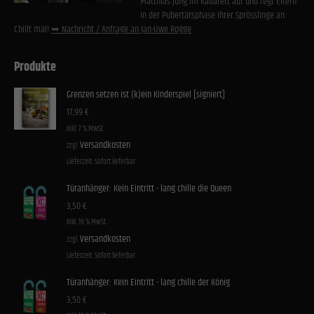
Matthias Jung im Kabarett auf und regt Eltern
in der Pubertätsphase ihrer Sprösslinge an:
Chillt mal!
➥ Nachricht / Anfrage an Jan-Uwe Rogge
Produkte
Grenzen setzen ist (k)ein Kinderspiel [signiert]
17,99
€
inkl. 7 % MwSt.
Versandkosten
zzgl.
Lieferzeit:
Sofort lieferbar
Türanhänger: Kein Eintritt - lang chille die Queen
3,50
€
inkl. 19 % MwSt.
Versandkosten
zzgl.
Lieferzeit:
Sofort lieferbar
Türanhänger: Kein Eintritt - lang chille der König
3,50
€