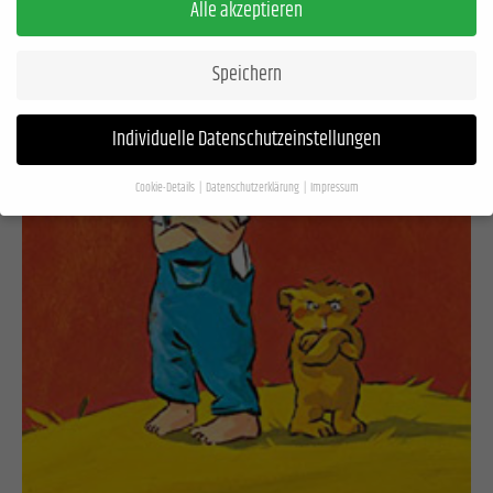
Alle akzeptieren
Speichern
Individuelle Datenschutzeinstellungen
Cookie-Details
Datenschutzerklärung
Impressum
Datenschutzeinstellungen
Wenn Sie unter 16 Jahre alt sind und Ihre Zustimmung zu freiwilligen Diensten geben
möchten, müssen Sie Ihre Erziehungsberechtigten um Erlaubnis bitten.
Wir verwenden Cookies und andere Technologien auf unserer Website. Einige von
ihnen sind essenziell, während andere uns helfen, diese Website und Ihre Erfahrung
zu verbessern.
Personenbezogene Daten können verarbeitet werden (z. B. IP-
Adressen), z. B. für personalisierte Anzeigen und Inhalte oder Anzeigen- und
Inhaltsmessung.
Weitere Informationen über die Verwendung Ihrer Daten finden Sie
in unserer
Datenschutzerklärung
.
Hier finden Sie eine Übersicht über alle verwendeten Cookies. Sie können Ihre