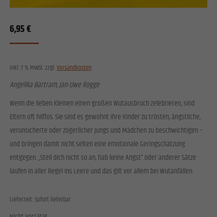
Einwilligung zu ganzen Kategorien geben oder sich weitere Informationen anzeigen
lassen und so nur bestimmte Cookies auswählen.
6,95
€
Alle akzeptieren
Speichern
Zurück
Datenschutzeinstellungen
inkl. 7 % MwSt.
zzgl.
Versandkosten
Essenziell (1)
Angelika Bartram, Jan-Uwe Rogge
Essenzielle Cookies ermöglichen grundlegende Funktionen und sind für die einwandfreie Funktion
der Website erforderlich.
Wenn die lieben Kleinen einen großen Wutausbruch zelebrieren, sind
Cookie-Informationen anzeigen
Eltern oft hilflos. Sie sind es gewohnt ihre Kinder zu trösten, ängstliche,
verunsicherte oder zögerlicher Jungs und Mädchen zu beschwichtigen –
Stat
Statistiken (1)
und bringen damit nicht selten eine emotionale Geringschätzung
Statistik Cookies erfassen Informationen anonym. Diese Informationen helfen uns zu verstehen, wie
entgegen. „Stell dich nicht so an, hab keine Angst“ oder anderer Sätze
unsere Besucher unsere Website nutzen.
laufen in aller Regel ins Leere und das gilt vor allem bei Wutanfällen.
Cookie-Informationen anzeigen
Exte
Externe Medien (2)
Lieferzeit:
Sofort lieferbar
Inhalte von Videoplattformen und Social-Media-Plattformen werden standardmäßig blockiert. Wenn
Nicht vorrätig