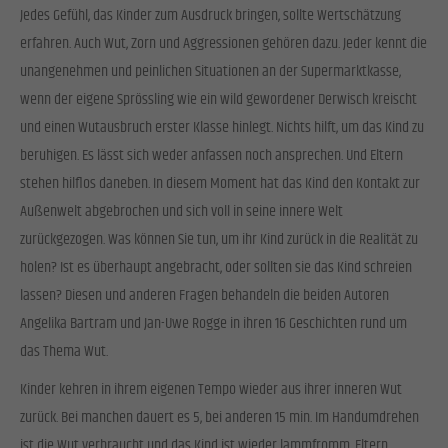
Jedes Gefühl, das Kinder zum Ausdruck bringen, sollte Wertschätzung
erfahren. Auch Wut, Zorn und Aggressionen gehören dazu. Jeder kennt die
unangenehmen und peinlichen Situationen an der Supermarktkasse,
wenn der eigene Sprössling wie ein wild gewordener Derwisch kreischt
und einen Wutausbruch erster Klasse hinlegt. Nichts hilft, um das Kind zu
beruhigen. Es lässt sich weder anfassen noch ansprechen. Und Eltern
stehen hilflos daneben. In diesem Moment hat das Kind den Kontakt zur
Außenwelt abgebrochen und sich voll in seine innere Welt
zurückgezogen. Was können Sie tun, um ihr Kind zurück in die Realität zu
holen? Ist es überhaupt angebracht, oder sollten sie das Kind schreien
lassen? Diesen und anderen Fragen behandeln die beiden Autoren
Angelika Bartram und Jan-Uwe Rogge in ihren 16 Geschichten rund um
das Thema Wut.
Kinder kehren in ihrem eigenen Tempo wieder aus ihrer inneren Wut
zurück. Bei manchen dauert es 5, bei anderen 15 min. Im Handumdrehen
ist die Wut verbraucht und das Kind ist wieder lammfromm. Eltern