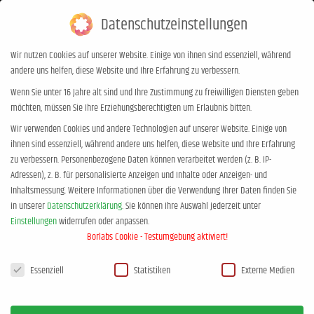
Datenschutzeinstellungen
0,00
€
0
Wir nutzen Cookies auf unserer Website. Einige von ihnen sind essenziell, während
andere uns helfen, diese Website und Ihre Erfahrung zu verbessern.
Kleine Helden – Riesenwut
Wenn Sie unter 16 Jahre alt sind und Ihre Zustimmung zu freiwilligen Diensten geben
möchten, müssen Sie Ihre Erziehungsberechtigten um Erlaubnis bitten.
Sie befinden sich hier:
Start
Bücher
Kleine Helden – Riesenwut
Wir verwenden Cookies und andere Technologien auf unserer Website. Einige von
ihnen sind essenziell, während andere uns helfen, diese Website und Ihre Erfahrung
zu verbessern.
Personenbezogene Daten können verarbeitet werden (z. B. IP-
Adressen), z. B. für personalisierte Anzeigen und Inhalte oder Anzeigen- und
Inhaltsmessung.
Weitere Informationen über die Verwendung Ihrer Daten finden Sie
in unserer
Datenschutzerklärung
.
Sie können Ihre Auswahl jederzeit unter
Einstellungen
widerrufen oder anpassen.
Borlabs Cookie - Testumgebung aktiviert!
Datenschutzeinstellungen
Essenziell
Statistiken
Externe Medien