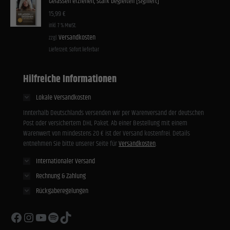
Gelassen erziehen, stark begleiten [signiert]
15,99
€
inkl. 7 % MwSt.
Versandkosten
zzgl.
Lieferzeit:
Sofort lieferbar
Hilfreiche Informationen
Lokale Versandkosten
Innterhalb Deutschlands versenden wir per Warenversand der deutschen
Post oder versichertem DHL Paket. Ab einer Bestellung mit einem
Warenwert von mindestens 20 € ist der Versand kostenfrei. Details
entnehmen Sie bitte unserer Seite für
Versandkosten
.
Internationaler Versand
Rechnung & Zahlung
Rückgaberegelungen
Facebook
Instagram
YouTube
Spotify
TikTok