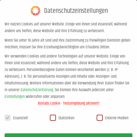
Datenschutzeinstellungen
0,00
€
0
Wir nutzen Cookies auf unserer Website. Einige von ihnen sind essenziell, während
andere uns helfen, diese Website und Ihre Erfahrung zu verbessern.
Chill mal! mit den Pubertäts-Docs –
Wenn Sie unter 16 Jahre alt sind und Ihre Zustimmung zu freiwilligen Diensten geben
möchten, müssen Sie Ihre Erziehungsberechtigten um Erlaubnis bitten.
in Trier DE
Wir verwenden Cookies und andere Technologien auf unserer Website. Einige von
Sie befinden sich hier:
Start
Event
Chill mal! mit den Pubertäts-Docs…
ihnen sind essenziell, während andere uns helfen, diese Website und Ihre Erfahrung
zu verbessern.
Personenbezogene Daten können verarbeitet werden (z. B. IP-
Adressen), z. B. für personalisierte Anzeigen und Inhalte oder Anzeigen- und
Inhaltsmessung.
Weitere Informationen über die Verwendung Ihrer Daten finden Sie
in unserer
Datenschutzerklärung
.
Sie können Ihre Auswahl jederzeit unter
Einstellungen
widerrufen oder anpassen.
Borlabs Cookie - Testumgebung aktiviert!
Datenschutzeinstellungen
Essenziell
Statistiken
Externe Medien
MÄRZ, 2027