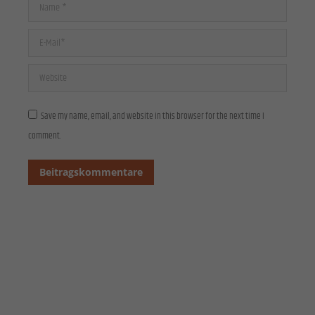
Cookies von externen Medien akzeptiert werden, bedarf der Zugriff auf diese Inhalte keiner
Name *
manuellen Einwilligung mehr.
Cookie-Informationen anzeigen
E-Mail *
Datenschutzerklärung
Impressum
Website
Save my name, email, and website in this browser for the next time I
comment.
Beitragskommentare