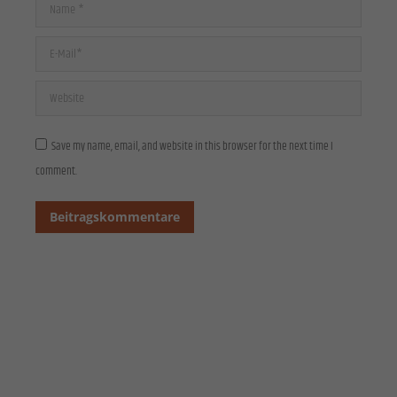
Cookies von externen Medien akzeptiert werden, bedarf der Zugriff auf diese Inhalte keiner
Name *
manuellen Einwilligung mehr.
Cookie-Informationen anzeigen
E-Mail *
Datenschutzerklärung
Impressum
Website
Save my name, email, and website in this browser for the next time I
comment.
Beitragskommentare