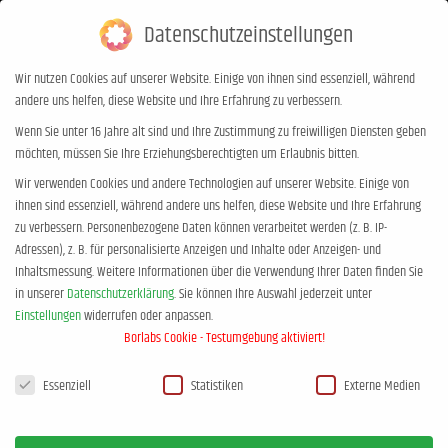
Datenschutzeinstellungen
0,00
€
0
Wir nutzen Cookies auf unserer Website. Einige von ihnen sind essenziell, während
andere uns helfen, diese Website und Ihre Erfahrung zu verbessern.
Chill mal! mit den Pubertäts-Docs –
Wenn Sie unter 16 Jahre alt sind und Ihre Zustimmung zu freiwilligen Diensten geben
möchten, müssen Sie Ihre Erziehungsberechtigten um Erlaubnis bitten.
in Osnabrück DE
Wir verwenden Cookies und andere Technologien auf unserer Website. Einige von
Sie befinden sich hier:
Start
Event
Chill mal! mit den Pubertäts-Docs…
ihnen sind essenziell, während andere uns helfen, diese Website und Ihre Erfahrung
zu verbessern.
Personenbezogene Daten können verarbeitet werden (z. B. IP-
Adressen), z. B. für personalisierte Anzeigen und Inhalte oder Anzeigen- und
Inhaltsmessung.
Weitere Informationen über die Verwendung Ihrer Daten finden Sie
in unserer
Datenschutzerklärung
.
Sie können Ihre Auswahl jederzeit unter
Einstellungen
widerrufen oder anpassen.
Borlabs Cookie - Testumgebung aktiviert!
Datenschutzeinstellungen
Essenziell
Statistiken
Externe Medien
DEZEMBER, 2027