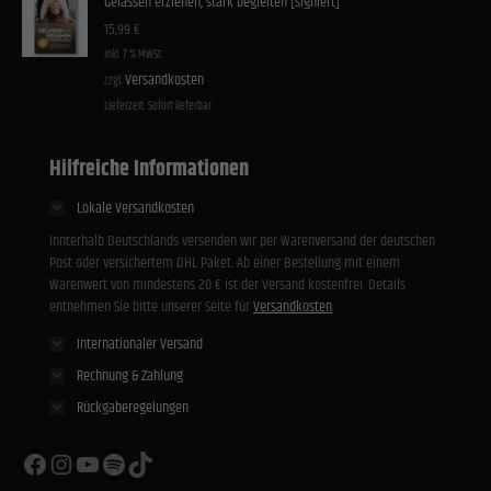
Gelassen erziehen, stark begleiten [signiert]
15,99
€
inkl. 7 % MwSt.
Versandkosten
zzgl.
Lieferzeit:
Sofort lieferbar
Hilfreiche Informationen
Lokale Versandkosten
Innterhalb Deutschlands versenden wir per Warenversand der deutschen
Post oder versichertem DHL Paket. Ab einer Bestellung mit einem
Warenwert von mindestens 20 € ist der Versand kostenfrei. Details
entnehmen Sie bitte unserer Seite für
Versandkosten
.
Internationaler Versand
Rechnung & Zahlung
Rückgaberegelungen
Facebook
Instagram
YouTube
Spotify
TikTok