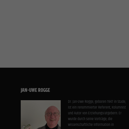
All
Datensc
Essen
Essenzi
Stati
Statis
Websit
Exte
JAN-UWE ROGGE
Inhalt
Medien 
Dr. Jan-Uwe Rogge, geboren 1947 in Stade,
ist ein renommierter Referent, Kolumnist
und Autor von Erziehungsratgebern. Er
wurde durch seine Vorträge, die
wissenschaftliche Information in