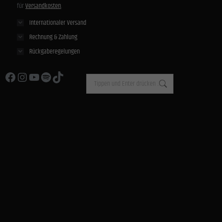
für
Versandkosten
.
Internationaler Versand
Rechnung & Zahlung
Rückgaberegelungen
Facebook
Instagram
YouTube
Spotify
TikTok
Search: