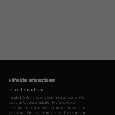
Zurück
lich.
Statistiken
unsere
Externe Medien
Hilfreiche Informationen
rnen
Lokale Versandkosten
Innterhalb Deutschlands versenden wir per Warenversand der
deutschen Post oder versichertem DHL Paket. Ab einer
mpressum
Bestellung mit einem Warenwert von mindestens 20 € ist der
Versand kostenfrei. Details entnehmen Sie bitte unserer Seite