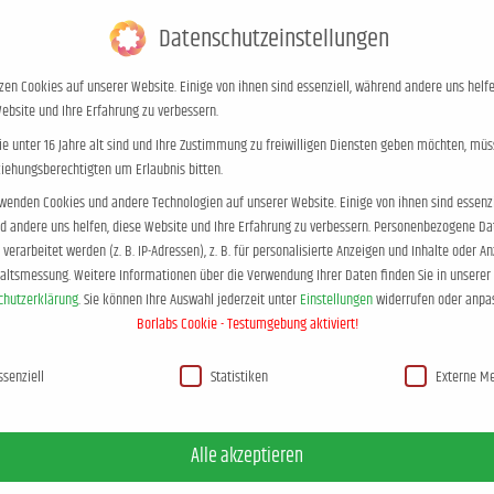
Blog
Kontakt
+49 (0)453
Datenschutzeinstellungen
zen Cookies auf unserer Website. Einige von ihnen sind essenziell, während andere uns helfe
Autor
Elternratgeber
Blog
Te
ebsite und Ihre Erfahrung zu verbessern.
e unter 16 Jahre alt sind und Ihre Zustimmung zu freiwilligen Diensten geben möchten, müs
ziehungsberechtigten um Erlaubnis bitten.
wenden Cookies und andere Technologien auf unserer Website. Einige von ihnen sind essenzi
 andere uns helfen, diese Website und Ihre Erfahrung zu verbessern.
Personenbezogene Da
verarbeitet werden (z. B. IP-Adressen), z. B. für personalisierte Anzeigen und Inhalte oder A
t den Pubertäts-Docs – 
haltsmessung.
Weitere Informationen über die Verwendung Ihrer Daten finden Sie in unserer
chutzerklärung
.
Sie können Ihre Auswahl jederzeit unter
Einstellungen
widerrufen oder anpa
Sie befinden sich hier:
Start
Event
Chill mal! mit den Pubertäts-Docs…
Borlabs Cookie - Testumgebung aktiviert!
hutzeinstellungen
ssenziell
Statistiken
Externe M
Alle akzeptieren