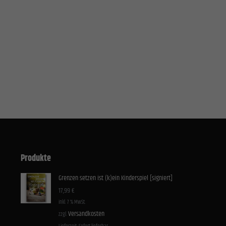
e akzeptieren
Speichern
hutzeinstellungen
ziell (1)
elle Cookies ermöglichen grundlegende Funktionen und sind für die einwandfreie Funktion der Website erforder
Cookie-Informationen anzeigen
stiken (1)
tik Cookies erfassen Informationen anonym. Diese Informationen helfen uns zu verstehen, wie unsere Besucher 
e nutzen.
Cookie-Informationen anzeigen
rne Medien (2)
Produkte
e von Videoplattformen und Social-Media-Plattformen werden standardmäßig blockiert. Wenn Cookies von exte
akzeptiert werden, bedarf der Zugriff auf diese Inhalte keiner manuellen Einwilligung mehr.
Grenzen setzen ist (k)ein Kinderspiel [signiert]
Cookie-Informationen anzeigen
17,99
€
inkl. 7 % MwSt.
Datenschutzerklärung
I
Versandkosten
zzgl.