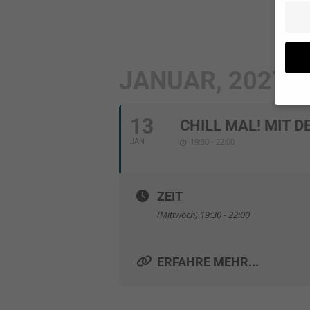
JANUAR, 2027
13
CHILL MAL! MIT 
Wenn Si
19:30 - 22:00
JAN
Ihre Er
Wir ver
während
ZEIT
können 
(Mittwoch) 19:30 - 22:00
und In
Datens
Hier fi
ERFAHRE MEHR...
Katego
auswäh