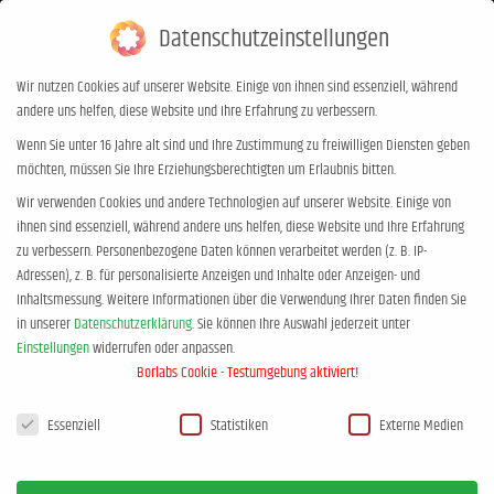
Datenschutzeinstellungen
0,00
€
0
Wir nutzen Cookies auf unserer Website. Einige von ihnen sind essenziell, während
andere uns helfen, diese Website und Ihre Erfahrung zu verbessern.
Chill mal! mit den Pubertäts-Docs –
Wenn Sie unter 16 Jahre alt sind und Ihre Zustimmung zu freiwilligen Diensten geben
möchten, müssen Sie Ihre Erziehungsberechtigten um Erlaubnis bitten.
in Northeim DE
Wir verwenden Cookies und andere Technologien auf unserer Website. Einige von
Sie befinden sich hier:
Start
Event
Chill mal! mit den Pubertäts-Docs…
ihnen sind essenziell, während andere uns helfen, diese Website und Ihre Erfahrung
zu verbessern.
Personenbezogene Daten können verarbeitet werden (z. B. IP-
Adressen), z. B. für personalisierte Anzeigen und Inhalte oder Anzeigen- und
Inhaltsmessung.
Weitere Informationen über die Verwendung Ihrer Daten finden Sie
in unserer
Datenschutzerklärung
.
Sie können Ihre Auswahl jederzeit unter
Einstellungen
widerrufen oder anpassen.
Borlabs Cookie - Testumgebung aktiviert!
Datenschutzeinstellungen
Essenziell
Statistiken
Externe Medien
DEZEMBER, 2026