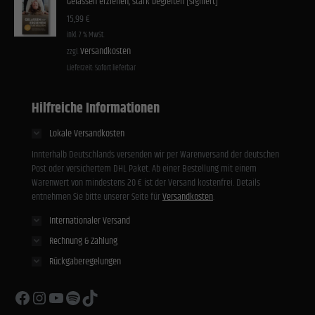
Gelassen erziehen, stark begleiten [signiert]
15,99
€
inkl. 7 % MwSt.
Versandkosten
zzgl.
Lieferzeit:
Sofort lieferbar
Hilfreiche Informationen
Lokale Versandkosten
Innterhalb Deutschlands versenden wir per Warenversand der deutschen
Post oder versichertem DHL Paket. Ab einer Bestellung mit einem
Warenwert von mindestens 20 € ist der Versand kostenfrei. Details
entnehmen Sie bitte unserer Seite für
Versandkosten
.
Internationaler Versand
Rechnung & Zahlung
Rückgaberegelungen
Facebook
Instagram
YouTube
Spotify
TikTok