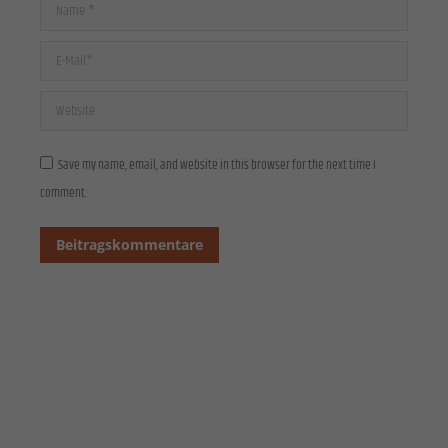
Cookies von externen Medien akzeptiert werden, bedarf der Zugriff auf diese Inhalte keiner
Name *
manuellen Einwilligung mehr.
Cookie-Informationen anzeigen
E-Mail *
Datenschutzerklärung
Impressum
Website
Save my name, email, and website in this browser for the next time I
comment.
Beitragskommentare