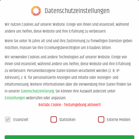
Datenschutzeinstellungen
0,00
€
0
Wir nutzen Cookies auf unserer Website. Einige von ihnen sind essenziell, während
andere uns helfen, diese Website und Ihre Erfahrung zu verbessern.
Chill mal! mit den Pubertäts-Docs –
Wenn Sie unter 16 Jahre alt sind und Ihre Zustimmung zu freiwilligen Diensten geben
möchten, müssen Sie Ihre Erziehungsberechtigten um Erlaubnis bitten.
in Köln DE
Wir verwenden Cookies und andere Technologien auf unserer Website. Einige von
Sie befinden sich hier:
Start
Event
Chill mal! mit den Pubertäts-Docs…
ihnen sind essenziell, während andere uns helfen, diese Website und Ihre Erfahrung
zu verbessern.
Personenbezogene Daten können verarbeitet werden (z. B. IP-
Adressen), z. B. für personalisierte Anzeigen und Inhalte oder Anzeigen- und
Inhaltsmessung.
Weitere Informationen über die Verwendung Ihrer Daten finden Sie
in unserer
Datenschutzerklärung
.
Sie können Ihre Auswahl jederzeit unter
Einstellungen
widerrufen oder anpassen.
Borlabs Cookie - Testumgebung aktiviert!
Datenschutzeinstellungen
Essenziell
Statistiken
Externe Medien
FEBRUAR, 2027