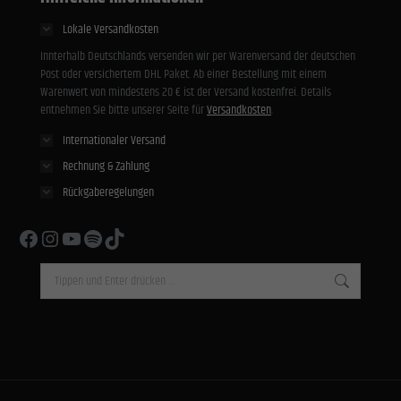
Lokale Versandkosten
Innterhalb Deutschlands versenden wir per Warenversand der deutschen
Post oder versichertem DHL Paket. Ab einer Bestellung mit einem
Warenwert von mindestens 20 € ist der Versand kostenfrei. Details
entnehmen Sie bitte unserer Seite für
Versandkosten
.
Internationaler Versand
Rechnung & Zahlung
Rückgaberegelungen
Facebook
Instagram
YouTube
Spotify
TikTok
Search: