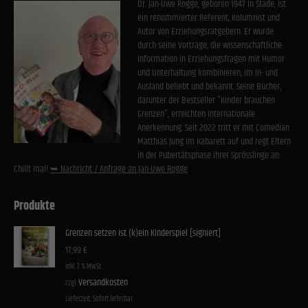
Cookies von externen Medien akzeptiert werden, bedarf der Zugriff auf diese Inhalte keiner
Dr. Jan-Uwe Rogge, geboren 1947 in Stade, ist
manuellen Einwilligung mehr.
ein renommierter Referent, Kolumnist und
Autor von Erziehungsratgebern. Er wurde
Cookie-Informationen anzeigen
durch seine Vorträge, die wissenschaftliche
Datenschutzerklärung
Impressum
Information in Erziehungsfragen mit Humor
und Unterhaltung kombinieren, im In- und
Ausland beliebt und bekannt. Seine Bücher,
darunter der Bestseller "Kinder brauchen
Grenzen", erreichten internationale
Anerkennung. Seit 2022 tritt er mit Comedian
Matthias Jung im Kabarett auf und regt Eltern
in der Pubertätsphase ihrer Sprösslinge an:
Chillt mal!
➥ Nachricht / Anfrage an Jan-Uwe Rogge
Produkte
Grenzen setzen ist (k)ein Kinderspiel [signiert]
17,99
€
inkl. 7 % MwSt.
Versandkosten
zzgl.
Lieferzeit:
Sofort lieferbar