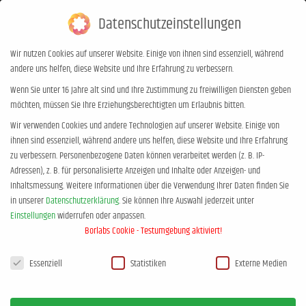
Datenschutzeinstellungen
0,00
€
0
Wir nutzen Cookies auf unserer Website. Einige von ihnen sind essenziell, während
andere uns helfen, diese Website und Ihre Erfahrung zu verbessern.
Chill mal! mit den Pubertäts-Docs –
Wenn Sie unter 16 Jahre alt sind und Ihre Zustimmung zu freiwilligen Diensten geben
möchten, müssen Sie Ihre Erziehungsberechtigten um Erlaubnis bitten.
in Borken DE
Wir verwenden Cookies und andere Technologien auf unserer Website. Einige von
Sie befinden sich hier:
Start
Event
Chill mal! mit den Pubertäts-Docs…
ihnen sind essenziell, während andere uns helfen, diese Website und Ihre Erfahrung
zu verbessern.
Personenbezogene Daten können verarbeitet werden (z. B. IP-
Adressen), z. B. für personalisierte Anzeigen und Inhalte oder Anzeigen- und
Inhaltsmessung.
Weitere Informationen über die Verwendung Ihrer Daten finden Sie
in unserer
Datenschutzerklärung
.
Sie können Ihre Auswahl jederzeit unter
Einstellungen
widerrufen oder anpassen.
Borlabs Cookie - Testumgebung aktiviert!
Datenschutzeinstellungen
Essenziell
Statistiken
Externe Medien
APRIL, 2027