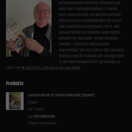
Cookies von externen Medien akzeptiert werden, bedarf der Zugriff auf diese Inhalte keiner
ein renommierter Referent, Kolumnist und
manuellen Einwilligung mehr.
Autor von Erziehungsratgebern. Er wurde
Cookie-Informationen anzeigen
durch seine Vorträge, die wissenschaftliche
Information in Erziehungsfragen mit Humor
Datenschutzerklärung
Impressum
und Unterhaltung kombinieren, im In- und
Ausland beliebt und bekannt. Seine Bücher,
darunter der Bestseller "Kinder brauchen
Grenzen", erreichten internationale
Anerkennung. Seit 2022 tritt er mit Comedian
Matthias Jung im Kabarett auf und regt Eltern
in der Pubertätsphase ihrer Sprösslinge an:
Chillt mal!
➥ Nachricht / Anfrage an Jan-Uwe Rogge
Produkte
Grenzen setzen ist (k)ein Kinderspiel [signiert]
17,99
€
inkl. 7 % MwSt.
Versandkosten
zzgl.
Lieferzeit:
Sofort lieferbar