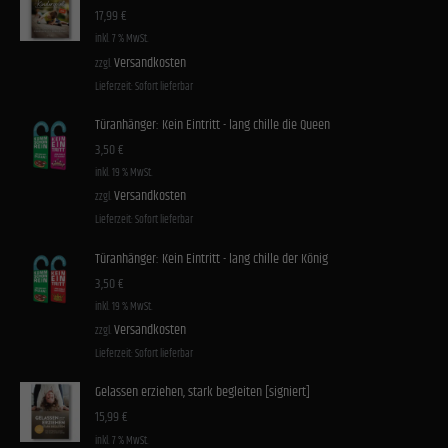
Cookies von externen Medien akzeptiert werden, bedarf der Zugriff auf diese Inhalte keiner
17,99
€
manuellen Einwilligung mehr.
inkl. 7 % MwSt.
Cookie-Informationen anzeigen
Versandkosten
zzgl.
Datenschutzerklärung
Impressum
Lieferzeit:
Sofort lieferbar
Türanhänger: Kein Eintritt - lang chille die Queen
3,50
€
inkl. 19 % MwSt.
Versandkosten
zzgl.
Lieferzeit:
Sofort lieferbar
Türanhänger: Kein Eintritt - lang chille der König
3,50
€
inkl. 19 % MwSt.
Versandkosten
zzgl.
Lieferzeit:
Sofort lieferbar
Gelassen erziehen, stark begleiten [signiert]
15,99
€
inkl. 7 % MwSt.