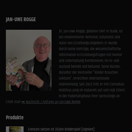
Einwilligung zu ganzen Kategorien geben oder sich weitere Informationen anzeigen
lassen und so nur bestimmte Cookies auswählen.
JAN-UWE ROGGE
Alle akzeptieren
Speichern
Dr. Jan-Uwe Rogge, geboren 1947 in Stade, ist
Zurück
ein renommierter Referent, Kolumnist und
Datenschutzeinstellungen
Autor von Erziehungsratgebern. Er wurde
Essenziell (1)
durch seine Vorträge, die wissenschaftliche
Information in Erziehungsfragen mit Humor
Essenzielle Cookies ermöglichen grundlegende Funktionen und sind für die einwandfreie Funktion
der Website erforderlich.
und Unterhaltung kombinieren, im In- und
Ausland beliebt und bekannt. Seine Bücher,
Cookie-Informationen anzeigen
darunter der Bestseller "Kinder brauchen
Grenzen", erreichten internationale
Stat
Statistiken (1)
Anerkennung. Seit 2022 tritt er mit Comedian
Matthias Jung im Kabarett auf und regt Eltern
Statistik Cookies erfassen Informationen anonym. Diese Informationen helfen uns zu verstehen, wie
in der Pubertätsphase ihrer Sprösslinge an:
unsere Besucher unsere Website nutzen.
Chillt mal!
➥ Nachricht / Anfrage an Jan-Uwe Rogge
Cookie-Informationen anzeigen
Exte
Produkte
Externe Medien (2)
Inhalte von Videoplattformen und Social-Media-Plattformen werden standardmäßig blockiert. Wenn
Grenzen setzen ist (k)ein Kinderspiel [signiert]