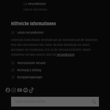
Versandkosten
zzgl.
Lieferzeit:
Sofort lieferbar
Hilfreiche Informationen
Lokale Versandkosten
Innterhalb Deutschlands versenden wir per Warenversand der deutschen
Post oder versichertem DHL Paket. Ab einer Bestellung mit einem
Warenwert von mindestens 20 € ist der Versand kostenfrei. Details
entnehmen Sie bitte unserer Seite für
Versandkosten
.
Internationaler Versand
Rechnung & Zahlung
Rückgaberegelungen
Facebook
Instagram
YouTube
Spotify
TikTok
Search: