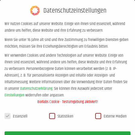
Datenschutzeinstellungen
0,00
€
0
Wir nutzen Cookies auf unserer Website. Einige von ihnen sind essenziell, während
andere uns helfen, diese Website und Ihre Erfahrung zu verbessern.
Tages-Archive:
25. März 2013
Wenn Sie unter 16 Jahre alt sind und Ihre Zustimmung zu freiwilligen Diensten geben
möchten, müssen Sie Ihre Erziehungsberechtigten um Erlaubnis bitten.
Sie befinden sich hier:
Start
2013
März
25
Wir verwenden Cookies und andere Technologien auf unserer Website. Einige von
ihnen sind essenziell, während andere uns helfen, diese Website und Ihre Erfahrung
zu verbessern.
Personenbezogene Daten können verarbeitet werden (z. B. IP-
Adressen), z. B. für personalisierte Anzeigen und Inhalte oder Anzeigen- und
Inhaltsmessung.
Weitere Informationen über die Verwendung Ihrer Daten finden Sie
in unserer
Datenschutzerklärung
.
Sie können Ihre Auswahl jederzeit unter
Einstellungen
widerrufen oder anpassen.
Borlabs Cookie - Testumgebung aktiviert!
Datenschutzeinstellungen
Essenziell
Statistiken
Externe Medien