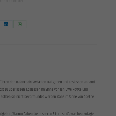
er:
978-3-8338-3309-0
Zurück
lich.
Share
Share
on
on
rest
LinkedIn
WhatsApp
Statistiken
unsere
Externe Medien
am führen den Balanceakt zwischen Haltgeben und Loslassen anhand
rnen
 selbst zu überlassen. Loslassen im Sinne von Jan-Uwe Rogge und
i sollten sie nicht bevormundet werden. Ganz im Sinne von Goethe
mpressum
Ratgeber „Warum Raben die besseren Eltern sind“, was heutzutage