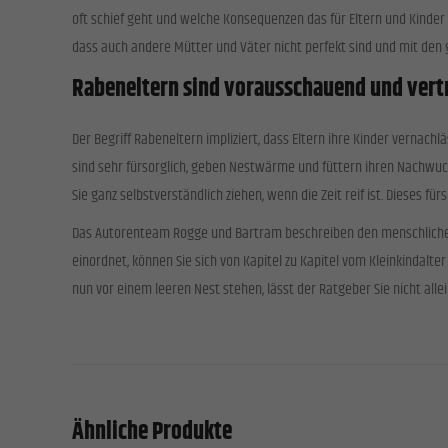
oft schief geht und welche Konsequenzen das für Eltern und Kinder 
dass auch andere Mütter und Väter nicht perfekt sind und mit den
Rabeneltern sind vorausschauend und ver
Der Begriff Rabeneltern impliziert, dass Eltern ihre Kinder vernach
sind sehr fürsorglich, geben Nestwärme und füttern ihren Nachwuch
Sie ganz selbstverständlich ziehen, wenn die Zeit reif ist. Dieses fü
Das Autorenteam Rogge und Bartram beschreiben den menschlichen
einordnet, können Sie sich von Kapitel zu Kapitel vom Kleinkindalt
nun vor einem leeren Nest stehen, lässt der Ratgeber Sie nicht all
Ähnliche Produkte