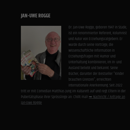
JAN-UWE ROGGE
Dr. Jan-Uwe Rogge, geboren 1947 in Stade,
ist ein renommierter Referent, Kolumnist
und Autor von Erziehungsratgebern. Er
wurde durch seine Vorträge, die
wissenschaftliche Information in
Erziehungsfragen mit Humor und
Unterhaltung kombinieren, im In- und
Ausland beliebt und bekannt. Seine
Bücher, darunter der Bestseller "Kinder
brauchen Grenzen", erreichten
internationale Anerkennung. Seit 2022
tritt er mit Comedian Matthias Jung im Kabarett auf und regt Eltern in der
Pubertätsphase ihrer Sprösslinge an: Chillt mal!
➥ Nachricht / Anfrage an
Jan-Uwe Rogge