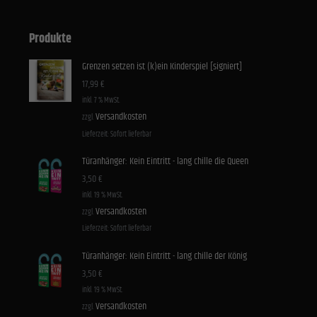
Produkte
Grenzen setzen ist (k)ein Kinderspiel [signiert]
17,99
€
inkl. 7 % MwSt.
Versandkosten
zzgl.
Lieferzeit:
Sofort lieferbar
Türanhänger: Kein Eintritt - lang chille die Queen
3,50
€
inkl. 19 % MwSt.
Versandkosten
zzgl.
Lieferzeit:
Sofort lieferbar
Türanhänger: Kein Eintritt - lang chille der König
3,50
€
inkl. 19 % MwSt.
Versandkosten
zzgl.