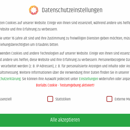
Blog
Kontakt
+49 (0)453
Datenschutzeinstellungen
zen Cookies auf unserer Website. Einige von ihnen sind essenziell, während andere uns helfe
Autor
Elternratgeber
Blog
Te
ebsite und Ihre Erfahrung zu verbessern.
e unter 16 Jahre alt sind und Ihre Zustimmung zu freiwilligen Diensten geben möchten, müs
ziehungsberechtigten um Erlaubnis bitten.
wenden Cookies und andere Technologien auf unserer Website. Einige von ihnen sind essenzi
 andere uns helfen, diese Website und Ihre Erfahrung zu verbessern.
Personenbezogene Da
verarbeitet werden (z. B. IP-Adressen), z. B. für personalisierte Anzeigen und Inhalte oder A
Warum Rabe
haltsmessung.
Weitere Informationen über die Verwendung Ihrer Daten finden Sie in unserer
chutzerklärung
.
Sie können Ihre Auswahl jederzeit unter
Einstellungen
widerrufen oder anpa
Borlabs Cookie - Testumgebung aktiviert!
sind
enschutzeinstellungen
ssenziell
Statistiken
Externe M
10,60
€
Alle akzeptieren