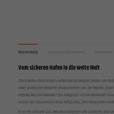
All
Dat
Essen
Essenzi
Stati
Beschreibung
Zusätzliche Informationen
Rezensionen 
Statis
Websit
Vom sicheren Hafen in die weite Welt
Exte
Eltern wollen ihren Kindern helfen und sie behüten, landen aller
Inhalt
Medien 
vieler praktischer Beispiele alltagsorientiert vor. Die eigenen Kind
Angelika Bertram inkludiert das Haltgeben. Gerade Kleinkinder bra
vertritt das Autorenteam diese Auffassung: „Zwei Dinge sollen Kind
Es ist ein schmaler Grat zwischen Haltgeben und Loslassen, doch 