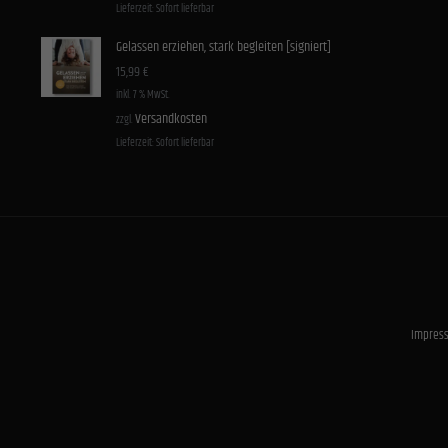
Lieferzeit:
Sofort lieferbar
Gelassen erziehen, stark begleiten [signiert]
15,99
€
inkl. 7 % MwSt.
Versandkosten
zzgl.
Lieferzeit:
Sofort lieferbar
Impres