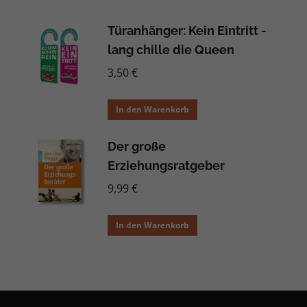
Türanhänger: Kein Eintritt -
lang chille die Queen
3,50
€
In den Warenkorb
Der große
Erziehungsratgeber
9,99
€
In den Warenkorb