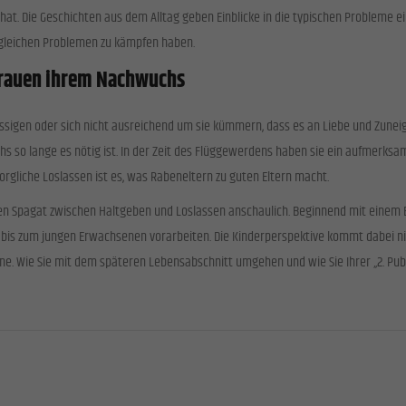
hat. Die Geschichten aus dem Alltag geben Einblicke in die typischen Probleme 
 gleichen Problemen zu kämpfen haben.
trauen ihrem Nachwuchs
lässigen oder sich nicht ausreichend um sie kümmern, dass es an Liebe und Zuneig
s so lange es nötig ist. In der Zeit des Flüggewerdens haben sie ein aufmerksa
rsorgliche Loslassen ist es, was Rabeneltern zu guten Eltern macht.
 Spagat zwischen Haltgeben und Loslassen anschaulich. Beginnend mit einem El
er bis zum jungen Erwachsenen vorarbeiten. Die Kinderperspektive kommt dabei ni
eine. Wie Sie mit dem späteren Lebensabschnitt umgehen und wie Sie Ihrer „2. Pu