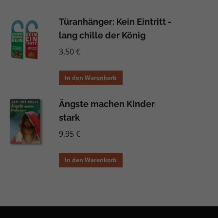
Türanhänger: Kein Eintritt -
lang chille der König
3,50
€
In den Warenkorb
Ängste machen Kinder
stark
9,95
€
In den Warenkorb