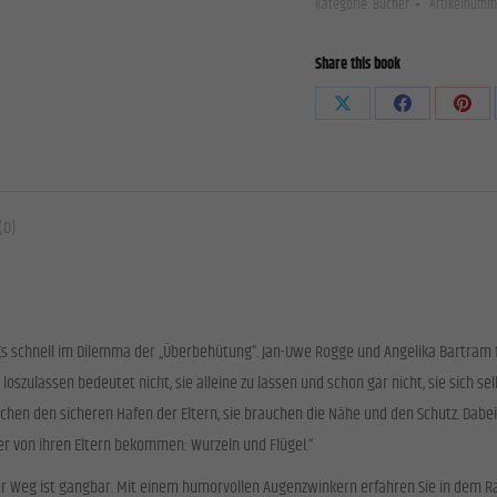
e akzeptieren
Speichern
Kategorie:
Bücher
Artikelnumm
Eltern
enschutzeinstellungen
sind
Share this book
ziell (1)
Menge
elle Cookies ermöglichen grundlegende Funktionen und sind für die einwandfreie Funktion der Website erforder
Share
Share
Share
Cookie-Informationen anzeigen
on
on
on
X
Facebook
Pinte
stiken (1)
(0)
tik Cookies erfassen Informationen anonym. Diese Informationen helfen uns zu verstehen, wie unsere Besucher 
e nutzen.
Cookie-Informationen anzeigen
rne Medien (2)
dings schnell im Dilemma der „Überbehütung“. Jan-Uwe Rogge und Angelika Bartr
e von Videoplattformen und Social-Media-Plattformen werden standardmäßig blockiert. Wenn Cookies von exte
akzeptiert werden, bedarf der Zugriff auf diese Inhalte keiner manuellen Einwilligung mehr.
er loszulassen bedeutet nicht, sie alleine zu lassen und schon gar nicht, sie sich
uchen den sicheren Hafen der Eltern, sie brauchen die Nähe und den Schutz. Dabe
Cookie-Informationen anzeigen
er von ihren Eltern bekommen: Wurzeln und Flügel.“
Datenschutzerklärung
I
der Weg ist gangbar. Mit einem humorvollen Augenzwinkern erfahren Sie in dem 