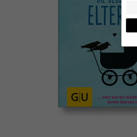
Wenn Si
Ihre Er
Wir ver
während
können 
und In
Datens
Hier fi
Katego
auswäh