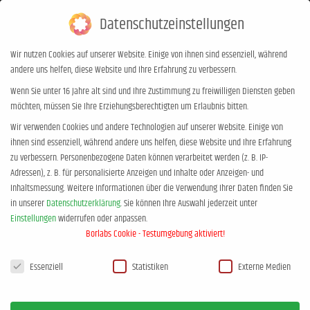
Datenschutzeinstellungen
0,00
€
0
Wir nutzen Cookies auf unserer Website. Einige von ihnen sind essenziell, während
andere uns helfen, diese Website und Ihre Erfahrung zu verbessern.
Muss ich mir Sorgen machen, wenn
Wenn Sie unter 16 Jahre alt sind und Ihre Zustimmung zu freiwilligen Diensten geben
möchten, müssen Sie Ihre Erziehungsberechtigten um Erlaubnis bitten.
mein Kind Angst hat?
Wir verwenden Cookies und andere Technologien auf unserer Website. Einige von
Sie befinden sich hier:
Start
Säugling
Muss ich mir Sorgen machen,…
ihnen sind essenziell, während andere uns helfen, diese Website und Ihre Erfahrung
zu verbessern.
Personenbezogene Daten können verarbeitet werden (z. B. IP-
Adressen), z. B. für personalisierte Anzeigen und Inhalte oder Anzeigen- und
Inhaltsmessung.
Weitere Informationen über die Verwendung Ihrer Daten finden Sie
in unserer
Datenschutzerklärung
.
Sie können Ihre Auswahl jederzeit unter
Einstellungen
widerrufen oder anpassen.
Körper-Kontaktangst – „Hilfe, ich brauche Nähe!“
Borlabs Cookie - Testumgebung aktiviert!
Der Säugling
Datenschutzeinstellungen
Essenziell
Statistiken
Externe Medien
ist in den
ersten