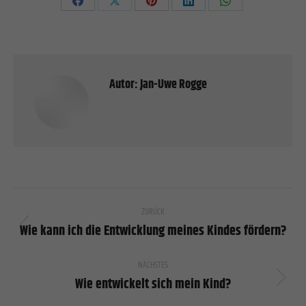
Share
Share
Share
Share
Share
on
on
on
on
on
Facebook
X
Pinterest
LinkedIn
WhatsApp
Autor:
Jan-Uwe Rogge
Kommentarnavigation
ZURÜCK
Wie kann ich die Entwicklung meines Kindes fördern?
Vorheriger
Beitrag:
NÄCHSTES
Wie entwickelt sich mein Kind?
Nächster
Beitrag: