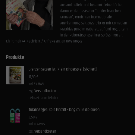
Ausland beliebt und bekannt. Seine Bücher,
darunter der Bestseller "Kinder brauchen
Grenzen", erreichten internationale
Anerkennung. Seit 2022 tritt er mit Comedian
Matthias Jung im Kabarett auf und regt Eltern
in der Pubertätsphase ihrer Sprösslinge an:
Chillt mal!
➥ Nachricht / Anfrage an Jan-Uwe Rogge
Produkte
Grenzen setzen ist (k)ein Kinderspiel [signiert]
17,99
€
inkl. 7 % MwSt.
Versandkosten
zzgl.
Lieferzeit:
Sofort lieferbar
Türanhänger: Kein Eintritt - lang chille die Queen
3,50
€
inkl. 19 % MwSt.
Versandkosten
zzgl.