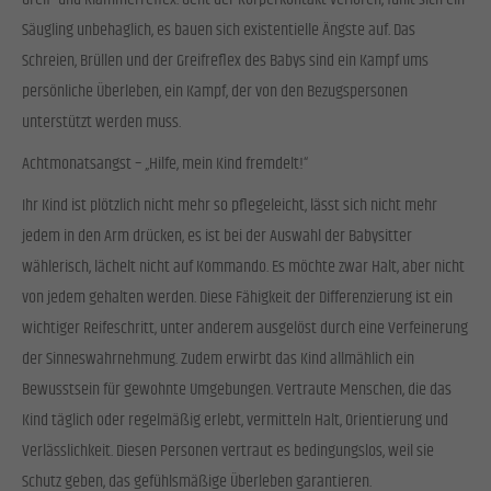
Einwilligung zu ganzen Kategorien geben oder sich weitere Informationen anzeigen
lassen und so nur bestimmte Cookies auswählen.
Säugling unbehaglich, es bauen sich existentielle Ängste auf. Das
Schreien, Brüllen und der Greifreflex des Babys sind ein Kampf ums
Alle akzeptieren
Speichern
persönliche Überleben, ein Kampf, der von den Bezugspersonen
unterstützt werden muss.
Zurück
Datenschutzeinstellungen
Achtmonatsangst – „Hilfe, mein Kind fremdelt!“
Essenziell (1)
Ihr Kind ist plötzlich nicht mehr so pflegeleicht, lässt sich nicht mehr
Essenzielle Cookies ermöglichen grundlegende Funktionen und sind für die einwandfreie Funktion
der Website erforderlich.
jedem in den Arm drücken, es ist bei der Auswahl der Babysitter
Cookie-Informationen anzeigen
wählerisch, lächelt nicht auf Kommando. Es möchte zwar Halt, aber nicht
von jedem gehalten werden. Diese Fähigkeit der Differenzierung ist ein
Stat
Statistiken (1)
wichtiger Reifeschritt, unter anderem ausgelöst durch eine Verfeinerung
Statistik Cookies erfassen Informationen anonym. Diese Informationen helfen uns zu verstehen, wie
der Sinneswahrnehmung. Zudem erwirbt das Kind allmählich ein
unsere Besucher unsere Website nutzen.
Bewusstsein für gewohnte Umgebungen. Vertraute Menschen, die das
Cookie-Informationen anzeigen
Kind täglich oder regelmäßig erlebt, vermitteln Halt, Orientierung und
Exte
Externe Medien (2)
Verlässlichkeit. Diesen Personen vertraut es bedingungslos, weil sie
Inhalte von Videoplattformen und Social-Media-Plattformen werden standardmäßig blockiert. Wenn
Schutz geben, das gefühlsmäßige Überleben garantieren.