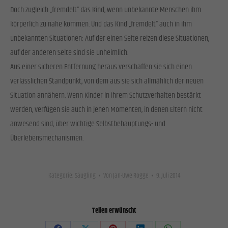
Cookies von externen Medien akzeptiert werden, bedarf der Zugriff auf diese Inhalte keiner
Doch zugleich „fremdelt“ das Kind, wenn unbekannte Menschen ihm
manuellen Einwilligung mehr.
körperlich zu nahe kommen. Und das Kind „fremdelt“ auch in ihm
Cookie-Informationen anzeigen
unbekannten Situationen: Auf der einen Seite reizen diese Situationen,
Datenschutzerklärung
Impressum
auf der anderen Seite sind sie unheimlich.
Aus einer sicheren Entfernung heraus verschaffen sie sich einen
verlässlichen Standpunkt, von dem aus sie sich allmählich der neuen
Situation annähern. Wenn Kinder in ihrem Schutzverhalten bestärkt
werden, verfügen sie auch in jenen Momenten, in denen Eltern nicht
anwesend sind, über wichtige Selbstbehauptungs- und
Überlebensmechanismen.
Kategorie:
Säugling
Von
Jan-Uwe Rogge
9. Juli 2014
Teilen erwünscht