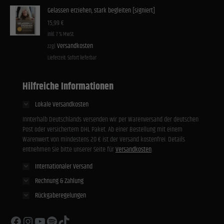
Gelassen erziehen, stark begleiten [signiert]
15,99
€
inkl. 7 % MwSt.
Versandkosten
zzgl.
Lieferzeit:
Sofort lieferbar
Hilfreiche Informationen
Lokale Versandkosten
Innterhalb Deutschlands versenden wir per Warenversand der deutschen
Post oder versichertem DHL Paket. Ab einer Bestellung mit einem
Warenwert von mindestens 20 € ist der Versand kostenfrei. Details
entnehmen Sie bitte unserer Seite für
Versandkosten
.
Internationaler Versand
Rechnung & Zahlung
Rückgaberegelungen
Facebook
Instagram
YouTube
Spotify
TikTok