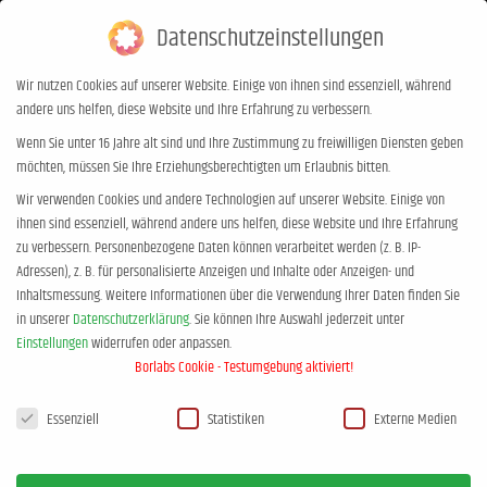
Datenschutzeinstellungen
0,00
€
0
Wir nutzen Cookies auf unserer Website. Einige von ihnen sind essenziell, während
andere uns helfen, diese Website und Ihre Erfahrung zu verbessern.
Grenzen setzen ist (k)ein
Wenn Sie unter 16 Jahre alt sind und Ihre Zustimmung zu freiwilligen Diensten geben
möchten, müssen Sie Ihre Erziehungsberechtigten um Erlaubnis bitten.
Kinderspiel – in Wolfsburg DE
Wir verwenden Cookies und andere Technologien auf unserer Website. Einige von
Sie befinden sich hier:
Start
Event
Grenzen setzen ist (k)ein Kinderspiel…
ihnen sind essenziell, während andere uns helfen, diese Website und Ihre Erfahrung
zu verbessern.
Personenbezogene Daten können verarbeitet werden (z. B. IP-
Adressen), z. B. für personalisierte Anzeigen und Inhalte oder Anzeigen- und
Inhaltsmessung.
Weitere Informationen über die Verwendung Ihrer Daten finden Sie
in unserer
Datenschutzerklärung
.
Sie können Ihre Auswahl jederzeit unter
Einstellungen
widerrufen oder anpassen.
Borlabs Cookie - Testumgebung aktiviert!
Datenschutzeinstellungen
Essenziell
Statistiken
Externe Medien
SEPTEMBER, 2026