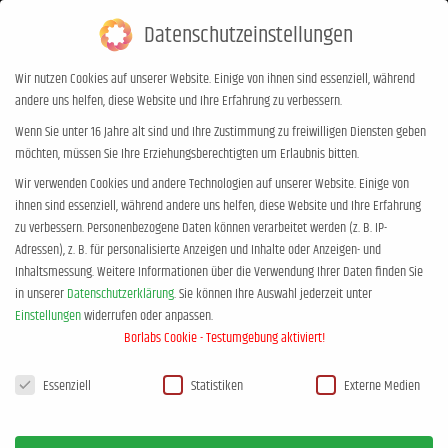
Datenschutzeinstellungen
0,00
€
0
Wir nutzen Cookies auf unserer Website. Einige von ihnen sind essenziell, während
andere uns helfen, diese Website und Ihre Erfahrung zu verbessern.
Jahres-Archive:
2016
Wenn Sie unter 16 Jahre alt sind und Ihre Zustimmung zu freiwilligen Diensten geben
möchten, müssen Sie Ihre Erziehungsberechtigten um Erlaubnis bitten.
Sie befinden sich hier:
Start
2016
Wir verwenden Cookies und andere Technologien auf unserer Website. Einige von
ihnen sind essenziell, während andere uns helfen, diese Website und Ihre Erfahrung
zu verbessern.
Personenbezogene Daten können verarbeitet werden (z. B. IP-
Adressen), z. B. für personalisierte Anzeigen und Inhalte oder Anzeigen- und
Inhaltsmessung.
Weitere Informationen über die Verwendung Ihrer Daten finden Sie
in unserer
Datenschutzerklärung
.
Sie können Ihre Auswahl jederzeit unter
Einstellungen
widerrufen oder anpassen.
Borlabs Cookie - Testumgebung aktiviert!
Datenschutzeinstellungen
Essenziell
Statistiken
Externe Medien