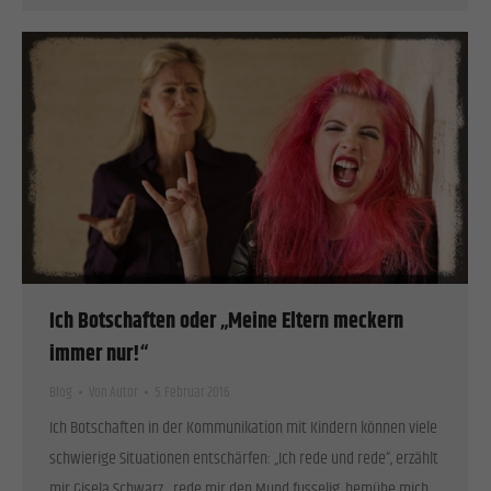
Cookies von externen Medien akzeptiert werden, bedarf der Zugriff auf diese Inhalte keiner
manuellen Einwilligung mehr.
Cookie-Informationen anzeigen
Datenschutzerklärung
Impressum
Ich Botschaften oder „Meine Eltern meckern
immer nur!“
Blog
Von
Autor
5. Februar 2016
Ich Botschaften in der Kommunikation mit Kindern können viele
schwierige Situationen entschärfen: „Ich rede und rede“, erzählt
mir Gisela Schwarz, „rede mir den Mund fusselig, bemühe mich,