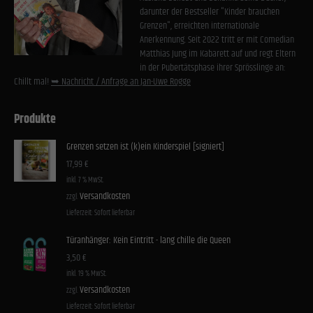
darunter der Bestseller "Kinder brauchen
Grenzen", erreichten internationale
Anerkennung. Seit 2022 tritt er mit Comedian
Matthias Jung im Kabarett auf und regt Eltern
in der Pubertätsphase ihrer Sprösslinge an:
Chillt mal!
➥ Nachricht / Anfrage an Jan-Uwe Rogge
Produkte
Grenzen setzen ist (k)ein Kinderspiel [signiert]
17,99
€
inkl. 7 % MwSt.
Versandkosten
zzgl.
Lieferzeit:
Sofort lieferbar
Türanhänger: Kein Eintritt - lang chille die Queen
3,50
€
inkl. 19 % MwSt.
Versandkosten
zzgl.
Lieferzeit:
Sofort lieferbar