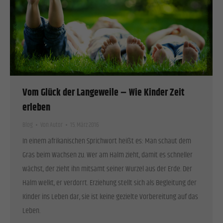
Einwilligung zu ganzen Kategorien geben oder sich weitere Informationen anzeigen
lassen und so nur bestimmte Cookies auswählen.
Alle akzeptieren
Speichern
Zurück
Datenschutzeinstellungen
Essenziell (1)
Vom Glück der Langeweile – Wie Kinder Zeit
Essenzielle Cookies ermöglichen grundlegende Funktionen und sind für die einwandfreie Funktion
der Website erforderlich.
erleben
Cookie-Informationen anzeigen
Blog
Von
Autor
15. März 2016
Stat
Statistiken (1)
In einem afrikanischen Sprichwort heißt es: Man schaut dem
Gras beim Wachsen zu. Wer am Halm zieht, damit es schneller
Statistik Cookies erfassen Informationen anonym. Diese Informationen helfen uns zu verstehen, wie
unsere Besucher unsere Website nutzen.
wächst, der zieht ihn mitsamt seiner Wurzel aus der Erde. Der
Cookie-Informationen anzeigen
Halm welkt, er verdorrt. Erziehung stellt sich als Begleitung der
Kinder ins Leben dar, sie ist keine gezielte Vorbereitung auf das
Exte
Externe Medien (2)
Leben.
Inhalte von Videoplattformen und Social-Media-Plattformen werden standardmäßig blockiert. Wenn