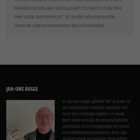
freundlich zu sein, aber nichts passiert. Erst wenn ich die böse
Hexe spiele, dann hören sie!“ Als sie dies entrüstet erzählt,
nicken die anderen anwesenden Eltern zustimmend.
JAN-UWE ROGGE
Dr. Jan-Uwe Rogge, geboren 1947 in Stade, ist
ein renommierter Referent, Kolumnist und
Autor von Erziehungsratgebern. Er wurde
durch seine Vorträge, die wissenschaftliche
Information in Erziehungsfragen mit Humor
und Unterhaltung kombinieren, im In- und
Ausland beliebt und bekannt. Seine Bücher,