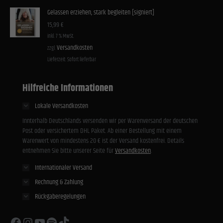
Gelassen erziehen, stark begleiten [signiert]
15,99
€
inkl. 7 % MwSt.
Versandkosten
zzgl.
Lieferzeit:
Sofort lieferbar
Hilfreiche Informationen
Lokale Versandkosten
Innterhalb Deutschlands versenden wir per Warenversand der deutschen
Post oder versichertem DHL Paket. Ab einer Bestellung mit einem
Warenwert von mindestens 20 € ist der Versand kostenfrei. Details
entnehmen Sie bitte unserer Seite für
Versandkosten
.
Internationaler Versand
Rechnung & Zahlung
Rückgaberegelungen
Facebook
Instagram
YouTube
Spotify
TikTok