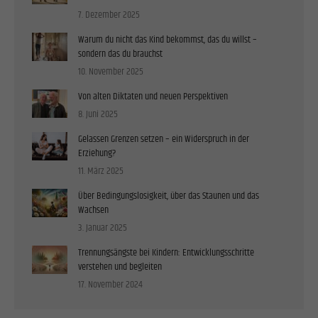
Einwilligung zu ganzen Kategorien geben oder sich weitere Informationen anzeigen
7. Dezember 2025
lassen und so nur bestimmte Cookies auswählen.
Warum du nicht das Kind bekommst, das du willst –
Alle akzeptieren
Speichern
sondern das du brauchst
10. November 2025
Zurück
Datenschutzeinstellungen
Von alten Diktaten und neuen Perspektiven
Essenziell (1)
8. Juni 2025
Essenzielle Cookies ermöglichen grundlegende Funktionen und sind für die einwandfreie Funktion
Gelassen Grenzen setzen – ein Widerspruch in der
der Website erforderlich.
Erziehung?
Cookie-Informationen anzeigen
11. März 2025
Stat
Statistiken (1)
Über Bedingungslosigkeit, über das Staunen und das
Wachsen
Statistik Cookies erfassen Informationen anonym. Diese Informationen helfen uns zu verstehen, wie
3. Januar 2025
unsere Besucher unsere Website nutzen.
Trennungsängste bei Kindern: Entwicklungsschritte
Cookie-Informationen anzeigen
verstehen und begleiten
Exte
Externe Medien (2)
17. November 2024
Inhalte von Videoplattformen und Social-Media-Plattformen werden standardmäßig blockiert. Wenn