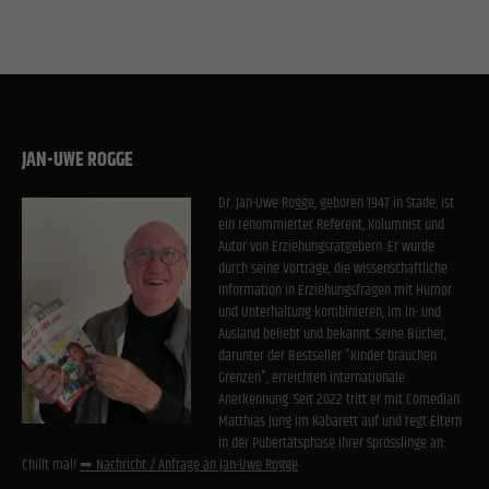
Cookies von externen Medien akzeptiert werden, bedarf der Zugriff auf diese Inhalte keiner
manuellen Einwilligung mehr.
Cookie-Informationen anzeigen
Datenschutzerklärung
Impressum
JAN-UWE ROGGE
Dr. Jan-Uwe Rogge, geboren 1947 in Stade, ist
ein renommierter Referent, Kolumnist und
Autor von Erziehungsratgebern. Er wurde
durch seine Vorträge, die wissenschaftliche
Information in Erziehungsfragen mit Humor
und Unterhaltung kombinieren, im In- und
Ausland beliebt und bekannt. Seine Bücher,
darunter der Bestseller "Kinder brauchen
Grenzen", erreichten internationale
Anerkennung. Seit 2022 tritt er mit Comedian
Matthias Jung im Kabarett auf und regt Eltern
in der Pubertätsphase ihrer Sprösslinge an:
Chillt mal!
➥ Nachricht / Anfrage an Jan-Uwe Rogge