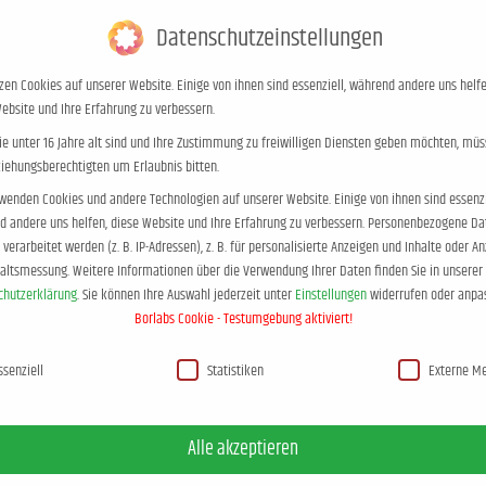
Blog
Kontakt
+49 (0)453
Datenschutzeinstellungen
zen Cookies auf unserer Website. Einige von ihnen sind essenziell, während andere uns helfe
Autor
Elternratgeber
Blog
Te
ebsite und Ihre Erfahrung zu verbessern.
e unter 16 Jahre alt sind und Ihre Zustimmung zu freiwilligen Diensten geben möchten, müs
ziehungsberechtigten um Erlaubnis bitten.
wenden Cookies und andere Technologien auf unserer Website. Einige von ihnen sind essenzi
 andere uns helfen, diese Website und Ihre Erfahrung zu verbessern.
Personenbezogene Da
verarbeitet werden (z. B. IP-Adressen), z. B. für personalisierte Anzeigen und Inhalte oder A
livestream-header
haltsmessung.
Weitere Informationen über die Verwendung Ihrer Daten finden Sie in unserer
chutzerklärung
.
Sie können Ihre Auswahl jederzeit unter
Einstellungen
widerrufen oder anpa
Sie befinden sich hier:
Start
livestream-header
Borlabs Cookie - Testumgebung aktiviert!
hutzeinstellungen
ssenziell
Statistiken
Externe M
Alle akzeptieren