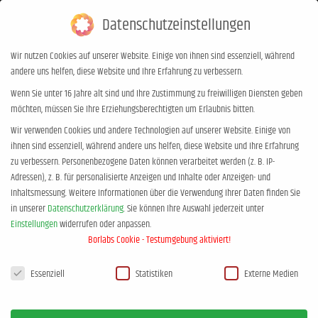
Datenschutzeinstellungen
0,00
€
0
Wir nutzen Cookies auf unserer Website. Einige von ihnen sind essenziell, während
andere uns helfen, diese Website und Ihre Erfahrung zu verbessern.
Kinder brauchen Grenzen – Jan
Wenn Sie unter 16 Jahre alt sind und Ihre Zustimmung zu freiwilligen Diensten geben
möchten, müssen Sie Ihre Erziehungsberechtigten um Erlaubnis bitten.
Uwe Rogge
Wir verwenden Cookies und andere Technologien auf unserer Website. Einige von
Sie befinden sich hier:
Start
Kinder brauchen Grenzen – Jan…
ihnen sind essenziell, während andere uns helfen, diese Website und Ihre Erfahrung
zu verbessern.
Personenbezogene Daten können verarbeitet werden (z. B. IP-
Adressen), z. B. für personalisierte Anzeigen und Inhalte oder Anzeigen- und
Inhaltsmessung.
Weitere Informationen über die Verwendung Ihrer Daten finden Sie
in unserer
Datenschutzerklärung
.
Sie können Ihre Auswahl jederzeit unter
Einstellungen
widerrufen oder anpassen.
Borlabs Cookie - Testumgebung aktiviert!
Datenschutzeinstellungen
Essenziell
Statistiken
Externe Medien