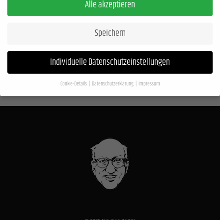
Alle akzeptieren
Speichern
Individuelle Datenschutzeinstellungen
Cookie-Details
Datenschutzerklärung
Impressum
Datenschutzeinstellungen
Wenn Sie unter 16 Jahre alt sind und Ihre Zustimmung zu freiwilligen Diensten geben
möchten, müssen Sie Ihre Erziehungsberechtigten um Erlaubnis bitten.
Wir verwenden Cookies und andere Technologien auf unserer Website. Einige von
ihnen sind essenziell, während andere uns helfen, diese Website und Ihre Erfahrung
zu verbessern.
Personenbezogene Daten können verarbeitet werden (z. B. IP-
Adressen), z. B. für personalisierte Anzeigen und Inhalte oder Anzeigen- und
Inhaltsmessung.
Weitere Informationen über die Verwendung Ihrer Daten finden Sie
in unserer
Datenschutzerklärung
.
Hier finden Sie eine Übersicht über alle verwendeten Cookies. Sie können Ihre