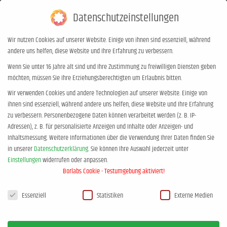
Datenschutzeinstellungen
0,00
€
0
Wir nutzen Cookies auf unserer Website. Einige von ihnen sind essenziell, während
andere uns helfen, diese Website und Ihre Erfahrung zu verbessern.
jan-uwerogge-gelassen-grenzen-
Wenn Sie unter 16 Jahre alt sind und Ihre Zustimmung zu freiwilligen Diensten geben
möchten, müssen Sie Ihre Erziehungsberechtigten um Erlaubnis bitten.
setzen-widerspruch-1
Wir verwenden Cookies und andere Technologien auf unserer Website. Einige von
Sie befinden sich hier:
Start
jan-uwerogge-gelassen-grenzen-setzen-widerspruch-1
ihnen sind essenziell, während andere uns helfen, diese Website und Ihre Erfahrung
zu verbessern.
Personenbezogene Daten können verarbeitet werden (z. B. IP-
Adressen), z. B. für personalisierte Anzeigen und Inhalte oder Anzeigen- und
Inhaltsmessung.
Weitere Informationen über die Verwendung Ihrer Daten finden Sie
in unserer
Datenschutzerklärung
.
Sie können Ihre Auswahl jederzeit unter
Einstellungen
widerrufen oder anpassen.
Borlabs Cookie - Testumgebung aktiviert!
Datenschutzeinstellungen
Essenziell
Statistiken
Externe Medien