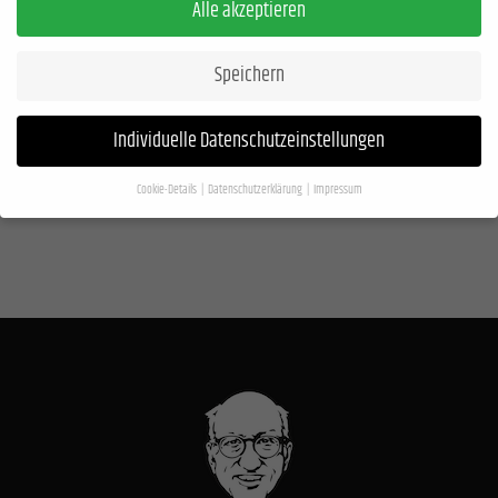
Alle akzeptieren
Speichern
Individuelle Datenschutzeinstellungen
Cookie-Details
Datenschutzerklärung
Impressum
Datenschutzeinstellungen
Wenn Sie unter 16 Jahre alt sind und Ihre Zustimmung zu freiwilligen Diensten geben
möchten, müssen Sie Ihre Erziehungsberechtigten um Erlaubnis bitten.
Wir verwenden Cookies und andere Technologien auf unserer Website. Einige von
ihnen sind essenziell, während andere uns helfen, diese Website und Ihre Erfahrung
zu verbessern.
Personenbezogene Daten können verarbeitet werden (z. B. IP-
Adressen), z. B. für personalisierte Anzeigen und Inhalte oder Anzeigen- und
Inhaltsmessung.
Weitere Informationen über die Verwendung Ihrer Daten finden Sie
in unserer
Datenschutzerklärung
.
Hier finden Sie eine Übersicht über alle verwendeten Cookies. Sie können Ihre