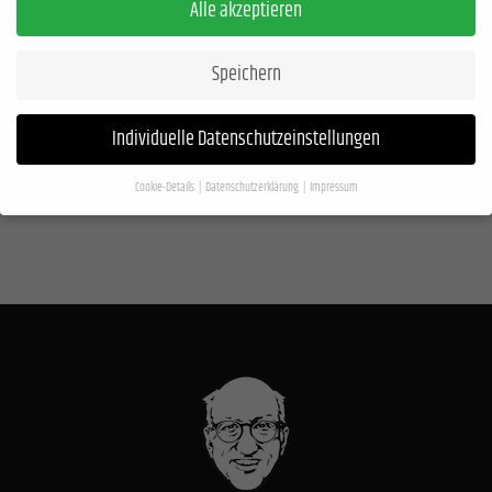
Alle akzeptieren
Speichern
Individuelle Datenschutzeinstellungen
Cookie-Details
Datenschutzerklärung
Impressum
Datenschutzeinstellungen
Wenn Sie unter 16 Jahre alt sind und Ihre Zustimmung zu freiwilligen Diensten geben
möchten, müssen Sie Ihre Erziehungsberechtigten um Erlaubnis bitten.
Wir verwenden Cookies und andere Technologien auf unserer Website. Einige von
ihnen sind essenziell, während andere uns helfen, diese Website und Ihre Erfahrung
zu verbessern.
Personenbezogene Daten können verarbeitet werden (z. B. IP-
Adressen), z. B. für personalisierte Anzeigen und Inhalte oder Anzeigen- und
Inhaltsmessung.
Weitere Informationen über die Verwendung Ihrer Daten finden Sie
in unserer
Datenschutzerklärung
.
Hier finden Sie eine Übersicht über alle verwendeten Cookies. Sie können Ihre