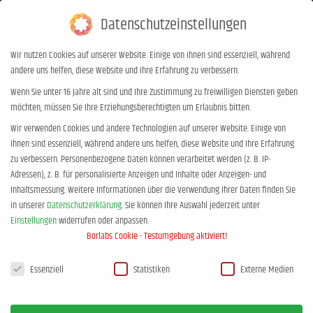
Datenschutzeinstellungen
0,00
€
0
Wir nutzen Cookies auf unserer Website. Einige von ihnen sind essenziell, während
andere uns helfen, diese Website und Ihre Erfahrung zu verbessern.
Jan-Uwe-Rogge-Fairness-Respekt-
Wenn Sie unter 16 Jahre alt sind und Ihre Zustimmung zu freiwilligen Diensten geben
möchten, müssen Sie Ihre Erziehungsberechtigten um Erlaubnis bitten.
Sozialverhalten-Kinder
Wir verwenden Cookies und andere Technologien auf unserer Website. Einige von
Sie befinden sich hier:
Start
Jan-Uwe-Rogge-Fairness-Respekt-Sozialverhalten-Kinder
ihnen sind essenziell, während andere uns helfen, diese Website und Ihre Erfahrung
zu verbessern.
Personenbezogene Daten können verarbeitet werden (z. B. IP-
Adressen), z. B. für personalisierte Anzeigen und Inhalte oder Anzeigen- und
Inhaltsmessung.
Weitere Informationen über die Verwendung Ihrer Daten finden Sie
in unserer
Datenschutzerklärung
.
Sie können Ihre Auswahl jederzeit unter
Einstellungen
widerrufen oder anpassen.
Borlabs Cookie - Testumgebung aktiviert!
Datenschutzeinstellungen
Essenziell
Statistiken
Externe Medien