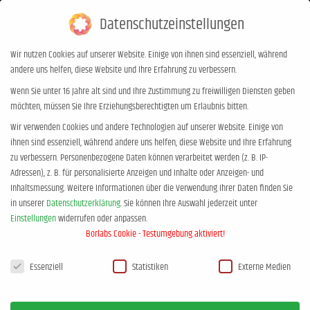
Datenschutzeinstellungen
0,00
€
0
Wir nutzen Cookies auf unserer Website. Einige von ihnen sind essenziell, während
andere uns helfen, diese Website und Ihre Erfahrung zu verbessern.
Archives:
EKIZ Gleisdorf
Wenn Sie unter 16 Jahre alt sind und Ihre Zustimmung zu freiwilligen Diensten geben
möchten, müssen Sie Ihre Erziehungsberechtigten um Erlaubnis bitten.
Sie befinden sich hier:
Start
Wir verwenden Cookies und andere Technologien auf unserer Website. Einige von
ihnen sind essenziell, während andere uns helfen, diese Website und Ihre Erfahrung
zu verbessern.
Personenbezogene Daten können verarbeitet werden (z. B. IP-
Adressen), z. B. für personalisierte Anzeigen und Inhalte oder Anzeigen- und
Inhaltsmessung.
Weitere Informationen über die Verwendung Ihrer Daten finden Sie
in unserer
Datenschutzerklärung
.
Sie können Ihre Auswahl jederzeit unter
Einstellungen
widerrufen oder anpassen.
Borlabs Cookie - Testumgebung aktiviert!
Datenschutzeinstellungen
Events by this organizer
Essenziell
Statistiken
Externe Medien