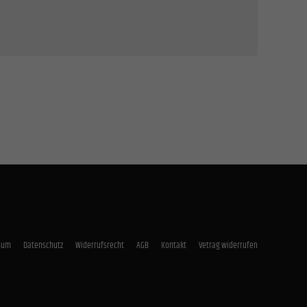
Zurück
lich.
Statistiken
unsere
Externe Medien
rnen
sum
Datenschutz
Widerrufsrecht
AGB
Kontakt
Vetrag widerrufen
mpressum