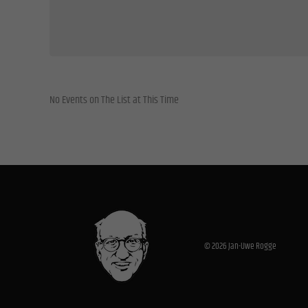
All
Datensc
Essen
Essenzi
No Events on The List at This Time
Stati
Statis
Websit
Exte
Inhalt
Medien 
© 2026 Jan-Uwe Rogge