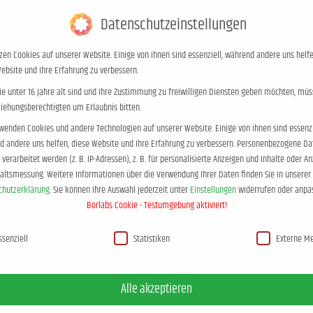
Blog
Kontakt
+49 (0)453
Datenschutzeinstellungen
zen Cookies auf unserer Website. Einige von ihnen sind essenziell, während andere uns helfe
Autor
Elternratgeber
Blog
Te
ebsite und Ihre Erfahrung zu verbessern.
e unter 16 Jahre alt sind und Ihre Zustimmung zu freiwilligen Diensten geben möchten, müs
ziehungsberechtigten um Erlaubnis bitten.
wenden Cookies und andere Technologien auf unserer Website. Einige von ihnen sind essenzi
 andere uns helfen, diese Website und Ihre Erfahrung zu verbessern.
Personenbezogene Da
verarbeitet werden (z. B. IP-Adressen), z. B. für personalisierte Anzeigen und Inhalte oder A
aal, Am Marktplatz 1, 
haltsmessung.
Weitere Informationen über die Verwendung Ihrer Daten finden Sie in unserer
chutzerklärung
.
Sie können Ihre Auswahl jederzeit unter
Einstellungen
widerrufen oder anpa
Sie befinden sich hier:
Start
Borlabs Cookie - Testumgebung aktiviert!
hutzeinstellungen
ssenziell
Statistiken
Externe M
Alle akzeptieren