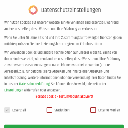
Datenschutzeinstellungen
0,00
€
0
Wir nutzen Cookies auf unserer Website. Einige von ihnen sind essenziell, während
andere uns helfen, diese Website und Ihre Erfahrung zu verbessern.
Archives:
Theater auf dem
Wenn Sie unter 16 Jahre alt sind und Ihre Zustimmung zu freiwilligen Diensten geben
möchten, müssen Sie Ihre Erziehungsberechtigten um Erlaubnis bitten.
Hornwerk, Mühlentorsweg 2, 31582
Wir verwenden Cookies und andere Technologien auf unserer Website. Einige von
Nienburg / Weser
ihnen sind essenziell, während andere uns helfen, diese Website und Ihre Erfahrung
Sie befinden sich hier:
zu verbessern.
Personenbezogene Daten können verarbeitet werden (z. B. IP-
Start
Adressen), z. B. für personalisierte Anzeigen und Inhalte oder Anzeigen- und
Inhaltsmessung.
Weitere Informationen über die Verwendung Ihrer Daten finden Sie
in unserer
Datenschutzerklärung
.
Sie können Ihre Auswahl jederzeit unter
Einstellungen
widerrufen oder anpassen.
Borlabs Cookie - Testumgebung aktiviert!
Datenschutzeinstellungen
Essenziell
Statistiken
Externe Medien