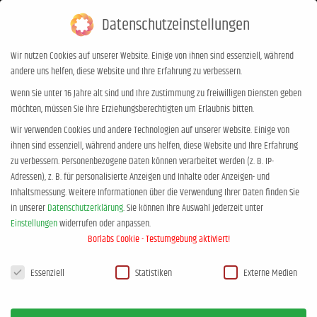
Datenschutzeinstellungen
0,00
€
0
Wir nutzen Cookies auf unserer Website. Einige von ihnen sind essenziell, während
andere uns helfen, diese Website und Ihre Erfahrung zu verbessern.
Archives:
Stadthalle Kleve
Wenn Sie unter 16 Jahre alt sind und Ihre Zustimmung zu freiwilligen Diensten geben
möchten, müssen Sie Ihre Erziehungsberechtigten um Erlaubnis bitten.
Lohstätte 7, 47533 Kleve
Wir verwenden Cookies und andere Technologien auf unserer Website. Einige von
Sie befinden sich hier:
Start
ihnen sind essenziell, während andere uns helfen, diese Website und Ihre Erfahrung
zu verbessern.
Personenbezogene Daten können verarbeitet werden (z. B. IP-
Adressen), z. B. für personalisierte Anzeigen und Inhalte oder Anzeigen- und
Inhaltsmessung.
Weitere Informationen über die Verwendung Ihrer Daten finden Sie
in unserer
Datenschutzerklärung
.
Sie können Ihre Auswahl jederzeit unter
Einstellungen
widerrufen oder anpassen.
Borlabs Cookie - Testumgebung aktiviert!
Datenschutzeinstellungen
Essenziell
Statistiken
Externe Medien
Events at this location