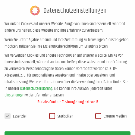
Datenschutzeinstellungen
0,00
€
0
Wir nutzen Cookies auf unserer Website. Einige von ihnen sind essenziell, während
andere uns helfen, diese Website und Ihre Erfahrung zu verbessern.
Archives:
Sonnensaal, Hotel
Wenn Sie unter 16 Jahre alt sind und Ihre Zustimmung zu freiwilligen Diensten geben
möchten, müssen Sie Ihre Erziehungsberechtigten um Erlaubnis bitten.
Sonne, Kugelgasse 2, 9450
Wir verwenden Cookies und andere Technologien auf unserer Website. Einige von
Altstätten
ihnen sind essenziell, während andere uns helfen, diese Website und Ihre Erfahrung
Sie befinden sich hier:
zu verbessern.
Personenbezogene Daten können verarbeitet werden (z. B. IP-
Start
Adressen), z. B. für personalisierte Anzeigen und Inhalte oder Anzeigen- und
Inhaltsmessung.
Weitere Informationen über die Verwendung Ihrer Daten finden Sie
in unserer
Datenschutzerklärung
.
Sie können Ihre Auswahl jederzeit unter
Einstellungen
widerrufen oder anpassen.
Borlabs Cookie - Testumgebung aktiviert!
Datenschutzeinstellungen
Essenziell
Statistiken
Externe Medien