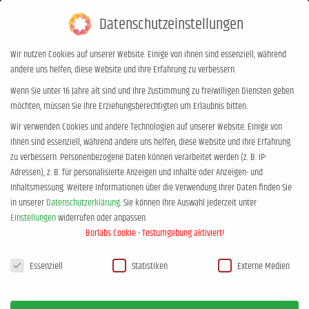
Datenschutzeinstellungen
0,00
€
0
Wir nutzen Cookies auf unserer Website. Einige von ihnen sind essenziell, während
andere uns helfen, diese Website und Ihre Erfahrung zu verbessern.
Archives:
Haas-Säle Obere
Wenn Sie unter 16 Jahre alt sind und Ihre Zustimmung zu freiwilligen Diensten geben
möchten, müssen Sie Ihre Erziehungsberechtigten um Erlaubnis bitten.
Sandstraße 7 96049 Bamberg
Wir verwenden Cookies und andere Technologien auf unserer Website. Einige von
Sie befinden sich hier:
Start
ihnen sind essenziell, während andere uns helfen, diese Website und Ihre Erfahrung
zu verbessern.
Personenbezogene Daten können verarbeitet werden (z. B. IP-
Adressen), z. B. für personalisierte Anzeigen und Inhalte oder Anzeigen- und
Inhaltsmessung.
Weitere Informationen über die Verwendung Ihrer Daten finden Sie
in unserer
Datenschutzerklärung
.
Sie können Ihre Auswahl jederzeit unter
Einstellungen
widerrufen oder anpassen.
Borlabs Cookie - Testumgebung aktiviert!
Datenschutzeinstellungen
Essenziell
Statistiken
Externe Medien
Events at this location