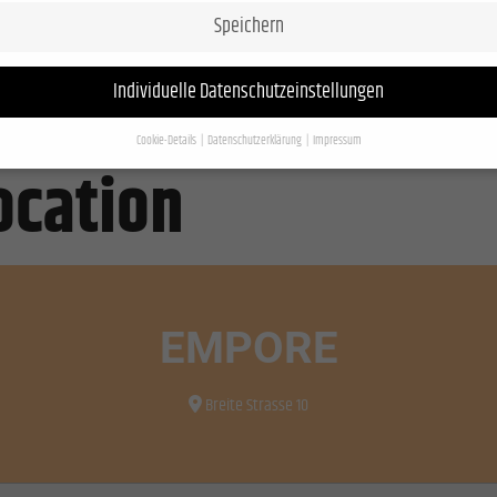
Speichern
Individuelle Datenschutzeinstellungen
Cookie-Details
Datenschutzerklärung
Impressum
Datenschutzeinstellungen
location
e unter 16 Jahre alt sind und Ihre Zustimmung zu freiwilligen Diensten geben möchten, müs
ziehungsberechtigten um Erlaubnis bitten.
wenden Cookies und andere Technologien auf unserer Website. Einige von ihnen sind essenzi
 andere uns helfen, diese Website und Ihre Erfahrung zu verbessern.
Personenbezogene Da
verarbeitet werden (z. B. IP-Adressen), z. B. für personalisierte Anzeigen und Inhalte oder A
EMPORE
haltsmessung.
Weitere Informationen über die Verwendung Ihrer Daten finden Sie in unserer
chutzerklärung
.
nden Sie eine Übersicht über alle verwendeten Cookies. Sie können Ihre Einwilligung zu ganz
Breite Strasse 10
rien geben oder sich weitere Informationen anzeigen lassen und so nur bestimmte Cookies
len.