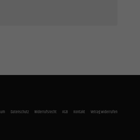
Zurück
lich.
Statistiken
unsere
Externe Medien
rnen
sum
Datenschutz
Widerrufsrecht
AGB
Kontakt
Vetrag widerrufen
mpressum