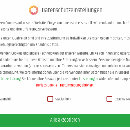
Blog
Kontakt
+49 (0)453
Datenschutzeinstellungen
zen Cookies auf unserer Website. Einige von ihnen sind essenziell, während andere uns helfe
Autor
Elternratgeber
Blog
Te
ebsite und Ihre Erfahrung zu verbessern.
e unter 16 Jahre alt sind und Ihre Zustimmung zu freiwilligen Diensten geben möchten, müs
ziehungsberechtigten um Erlaubnis bitten.
wenden Cookies und andere Technologien auf unserer Website. Einige von ihnen sind essenzi
 andere uns helfen, diese Website und Ihre Erfahrung zu verbessern.
Personenbezogene Da
verarbeitet werden (z. B. IP-Adressen), z. B. für personalisierte Anzeigen und Inhalte oder A
Archives:
Empore
haltsmessung.
Weitere Informationen über die Verwendung Ihrer Daten finden Sie in unserer
chutzerklärung
.
Sie können Ihre Auswahl jederzeit unter
Einstellungen
widerrufen oder anpa
Sie befinden sich hier:
Start
Borlabs Cookie - Testumgebung aktiviert!
hutzeinstellungen
ssenziell
Statistiken
Externe M
Alle akzeptieren