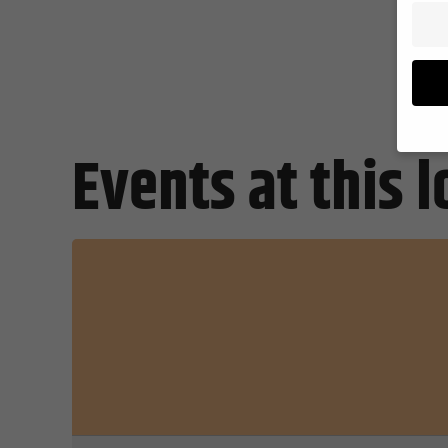
Events at this 
Wenn Si
Ihre Er
Wir ver
während
können 
und In
Datens
Hier fi
Katego
auswäh