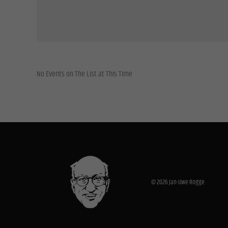
All
Datensc
Essen
Essenzi
No Events on The List at This Time
Stati
Statis
Websit
Exte
Inhalt
Medien 
© 2026 Jan-Uwe Rogge