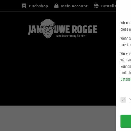
Buchshop
Mein Account
Bestellstatus
Wir nut
diese W
Wenn Si
Ihre Er
Wir ver
während
können 
und In
Datens
Datensc
E