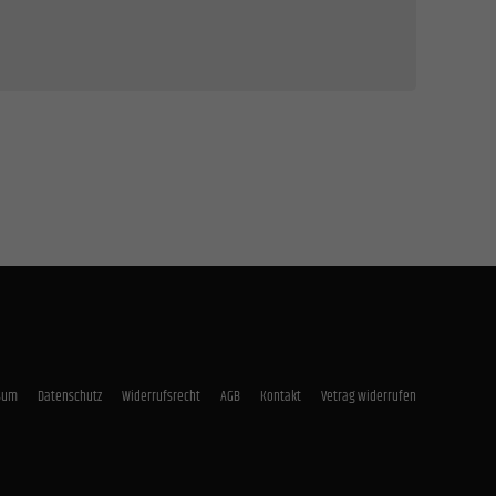
Zurück
lich.
Statistiken
unsere
Externe Medien
rnen
sum
Datenschutz
Widerrufsrecht
AGB
Kontakt
Vetrag widerrufen
mpressum