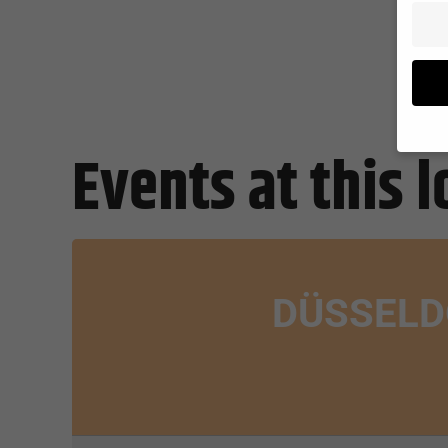
Events at this 
Wenn Si
Ihre Er
Wir ver
während
können 
DÜSSELD
und In
Datens
Hier fi
Katego
auswäh