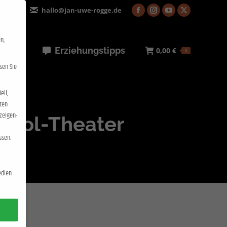
2 4664
hallo@jan-uwe-rogge.de
Facebook
Instagram
YouTube
X
page
page
page
page
n,
opens
opens
opens
opens
rmine
Erziehungstipps
0,00
€
0
in
in
in
in
sen Sie
new
new
new
new
window
window
window
window
ell,
ten
nzeigen-
itol-Theater
ssen.
edien