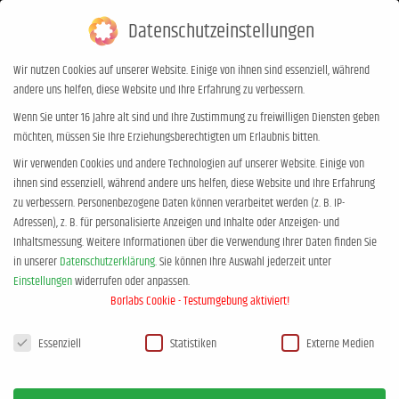
Datenschutzeinstellungen
0,00
€
0
Wir nutzen Cookies auf unserer Website. Einige von ihnen sind essenziell, während
andere uns helfen, diese Website und Ihre Erfahrung zu verbessern.
jan-uwe rogge wie erziehung
Wenn Sie unter 16 Jahre alt sind und Ihre Zustimmung zu freiwilligen Diensten geben
möchten, müssen Sie Ihre Erziehungsberechtigten um Erlaubnis bitten.
garantiert misslingt
Wir verwenden Cookies und andere Technologien auf unserer Website. Einige von
Sie befinden sich hier:
Start
jan-uwe rogge wie erziehung garantiert…
ihnen sind essenziell, während andere uns helfen, diese Website und Ihre Erfahrung
zu verbessern.
Personenbezogene Daten können verarbeitet werden (z. B. IP-
Adressen), z. B. für personalisierte Anzeigen und Inhalte oder Anzeigen- und
Inhaltsmessung.
Weitere Informationen über die Verwendung Ihrer Daten finden Sie
in unserer
Datenschutzerklärung
.
Sie können Ihre Auswahl jederzeit unter
Einstellungen
widerrufen oder anpassen.
Borlabs Cookie - Testumgebung aktiviert!
Datenschutzeinstellungen
Essenziell
Statistiken
Externe Medien