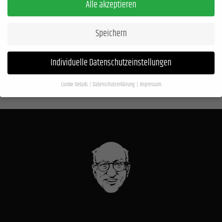
Alle akzeptieren
Speichern
Individuelle Datenschutzeinstellungen
Cookie-Details
Datenschutzerklärung
Impressum
Datenschutzeinstellungen
Wenn Sie unter 16 Jahre alt sind und Ihre Zustimmung zu freiwilligen Diensten geben
möchten, müssen Sie Ihre Erziehungsberechtigten um Erlaubnis bitten.
Wir verwenden Cookies und andere Technologien auf unserer Website. Einige von
ihnen sind essenziell, während andere uns helfen, diese Website und Ihre Erfahrung
zu verbessern.
Personenbezogene Daten können verarbeitet werden (z. B. IP-
Adressen), z. B. für personalisierte Anzeigen und Inhalte oder Anzeigen- und
Inhaltsmessung.
Weitere Informationen über die Verwendung Ihrer Daten finden Sie
in unserer
Datenschutzerklärung
.
Hier finden Sie eine Übersicht über alle verwendeten Cookies. Sie können Ihre