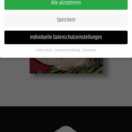
Alle akzeptieren
Speichern
Individuelle Datenschutzeinstellungen
Cookie-Details
Datenschutzerklärung
Impressum
Datenschutzeinstellungen
Wenn Sie unter 16 Jahre alt sind und Ihre Zustimmung zu freiwilligen Diensten geben
möchten, müssen Sie Ihre Erziehungsberechtigten um Erlaubnis bitten.
Wir verwenden Cookies und andere Technologien auf unserer Website. Einige von
ihnen sind essenziell, während andere uns helfen, diese Website und Ihre Erfahrung
zu verbessern.
Personenbezogene Daten können verarbeitet werden (z. B. IP-
Adressen), z. B. für personalisierte Anzeigen und Inhalte oder Anzeigen- und
Inhaltsmessung.
Weitere Informationen über die Verwendung Ihrer Daten finden Sie
in unserer
Datenschutzerklärung
.
Hier finden Sie eine Übersicht über alle verwendeten Cookies. Sie können Ihre