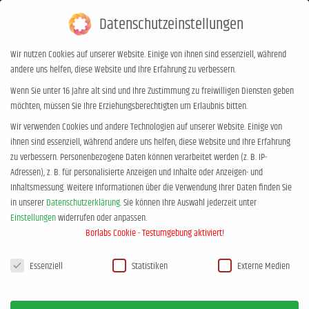
Datenschutzeinstellungen
0,00
€
0
Wir nutzen Cookies auf unserer Website. Einige von ihnen sind essenziell, während
andere uns helfen, diese Website und Ihre Erfahrung zu verbessern.
Jan-Uwe Rogge – Kinder brauchen
Wenn Sie unter 16 Jahre alt sind und Ihre Zustimmung zu freiwilligen Diensten geben
möchten, müssen Sie Ihre Erziehungsberechtigten um Erlaubnis bitten.
Grenzen
Wir verwenden Cookies und andere Technologien auf unserer Website. Einige von
Sie befinden sich hier:
Start
Jan-Uwe Rogge – Kinder brauchen…
ihnen sind essenziell, während andere uns helfen, diese Website und Ihre Erfahrung
zu verbessern.
Personenbezogene Daten können verarbeitet werden (z. B. IP-
Adressen), z. B. für personalisierte Anzeigen und Inhalte oder Anzeigen- und
Inhaltsmessung.
Weitere Informationen über die Verwendung Ihrer Daten finden Sie
in unserer
Datenschutzerklärung
.
Sie können Ihre Auswahl jederzeit unter
Einstellungen
widerrufen oder anpassen.
Borlabs Cookie - Testumgebung aktiviert!
Datenschutzeinstellungen
Essenziell
Statistiken
Externe Medien