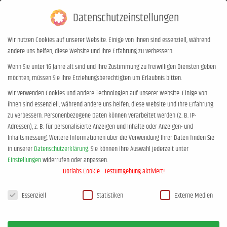
Datenschutzeinstellungen
0,00
€
0
Wir nutzen Cookies auf unserer Website. Einige von ihnen sind essenziell, während
andere uns helfen, diese Website und Ihre Erfahrung zu verbessern.
Eltern-setzen-Grenzen1
Wenn Sie unter 16 Jahre alt sind und Ihre Zustimmung zu freiwilligen Diensten geben
möchten, müssen Sie Ihre Erziehungsberechtigten um Erlaubnis bitten.
Sie befinden sich hier:
Start
Eltern-setzen-Grenzen1
Wir verwenden Cookies und andere Technologien auf unserer Website. Einige von
ihnen sind essenziell, während andere uns helfen, diese Website und Ihre Erfahrung
zu verbessern.
Personenbezogene Daten können verarbeitet werden (z. B. IP-
Adressen), z. B. für personalisierte Anzeigen und Inhalte oder Anzeigen- und
Inhaltsmessung.
Weitere Informationen über die Verwendung Ihrer Daten finden Sie
in unserer
Datenschutzerklärung
.
Sie können Ihre Auswahl jederzeit unter
Einstellungen
widerrufen oder anpassen.
Borlabs Cookie - Testumgebung aktiviert!
Datenschutzeinstellungen
Essenziell
Statistiken
Externe Medien