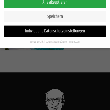
Alle akzeptieren
Speichern
Individuelle Datenschutzeinstellungen
Cookie-Details
Datenschutzerklärung
Impressum
Datenschutzeinstellungen
Wenn Sie unter 16 Jahre alt sind und Ihre Zustimmung zu freiwilligen Diensten geben
möchten, müssen Sie Ihre Erziehungsberechtigten um Erlaubnis bitten.
Wir verwenden Cookies und andere Technologien auf unserer Website. Einige von
ihnen sind essenziell, während andere uns helfen, diese Website und Ihre Erfahrung
zu verbessern.
Personenbezogene Daten können verarbeitet werden (z. B. IP-
Adressen), z. B. für personalisierte Anzeigen und Inhalte oder Anzeigen- und
Inhaltsmessung.
Weitere Informationen über die Verwendung Ihrer Daten finden Sie
in unserer
Datenschutzerklärung
.
Hier finden Sie eine Übersicht über alle verwendeten Cookies. Sie können Ihre